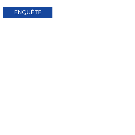
ENQUÊTE
© Copyright - 2010-2024 : Sunnal Solar Energy Co.,
Ltd. Tous droits réservés.
Plan du site
BLOG DE
-
-
PREMIER PLAN