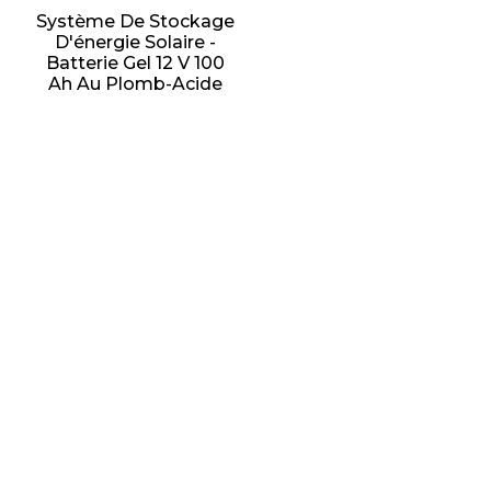
Système De Stockage
D'énergie Solaire -
Batterie Gel 12 V 100
Ah Au Plomb-Acide
Sunnal dispose de plus de 15 ingénieurs
professionnels au sein d'un puissant
département R&D et de 30
commerciaux sur les marchés étrangers
pour assurer le bon fonctionnement de