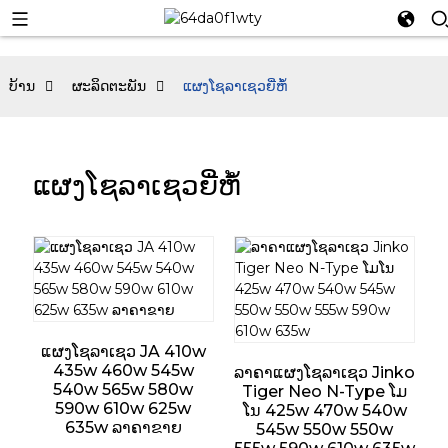
ບ້ານ
ຜະລິດຕະພັນ
ແຜງໂຊລາເຊວຍີ່ຫໍ້
ແຜງໂຊລາເຊວຍີ່ຫໍ້
ແຜງໂຊລາເຊວ JA 410w
435w 460w 545w
ລາຄາແຜງໂຊລາເຊວ Jinko
540w 565w 580w
Tiger Neo N-Type ໂມ
590w 610w 625w
ໂນ 425w 470w 540w
635w ລາຄາຂາຍ
545w 550w 550w