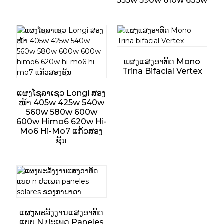
555w 590w 610w 635w
ແຜງແສງອາທິດ Mono
Trina Bifacial Vertex
ແຜງໂຊລາເຊວ Longi ສອງ
ໜ້າ 405w 425w 540w
560w 580w 600w
600w Himo6 620w Hi-
Mo6 Hi-Mo7 ແກ້ວສອງ
ຊັ້ນ
ແຜງພະລັງງານແສງອາທິດ
ແບບ N ປະເພດ Paneles