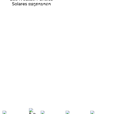
Solares ຂອງການາດາ
Sunnal ມີວິສະວະກອນມືອາຊີບຫຼາຍກວ່າ 15 ຄົນ
ໃນພະແນກຄົ້ນຄວ້າ ແລະ ພັດທະນາທີ່ມີປະສິດທິພາບ
ແລະ ພະນັກງານຂາຍຕະຫຼາດຕ່າງປະເທດ 30 ຄົນ
ເພື່ອຮັບປະກັນການດຳເນີນງານຢ່າງມີປະສິດທິພາບ
ຂອງບໍລິສັດ.