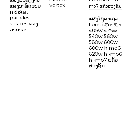
ແຜງພະລັງງານ
Vertex
ແສງອາທິດແບບ
n ປະເພດ
ແ
paneles
J
ແຜງໂຊລາເຊວ
solares ຂອງ
4
Longi ສອງໜ້າ
ການາດາ
5
405w 425w
5
540w 560w
5
580w 600w
6
600w himo6
ລ
620w hi-mo6
hi-mo7 ແກ້ວ
ສອງຊັ້ນ
Sunnal ມີວິສະວະກອນມືອາຊີບຫຼາຍກວ່າ 15 ຄົນ