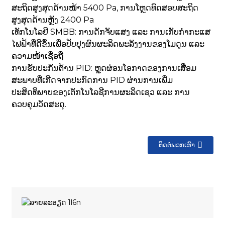
ສະຖິດສູງສຸດດ້ານໜ້າ 5400 Pa, ການໂຫຼດທົດສອບສະຖິດ
ສູງສຸດດ້ານຫຼັງ 2400 Pa
ເທັກໂນໂລຢີ SMBB: ການດັກຈັບແສງ ແລະ ການເກັບກຳກະແສ
ໄຟຟ້າທີ່ດີຂຶ້ນເພື່ອປັບປຸງຜົນຜະລິດພະລັງງານຂອງໂມດູນ ແລະ
ຄວາມໜ້າເຊື່ອຖື
ການຮັບປະກັນຕ້ານ PID: ຫຼຸດຜ່ອນໂອກາດຂອງການເສື່ອມ
ສະພາບທີ່ເກີດຈາກປະກົດການ PID ຜ່ານການເພີ່ມ
ປະສິດທິພາບຂອງເຕັກໂນໂລຊີການຜະລິດເຊວ ແລະ ການ
ຄວບຄຸມວັດສະດຸ.
ຕິດຕໍ່ພວກເຮົາ