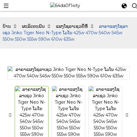
ບ້ານ
ຜະລິດຕະພັນ
ແຜງໂຊລາເຊວຍີ່ຫໍ້
ລາຄາແຜງໂຊລາ
ເຊວ Jinko Tiger Neo N-Type ໂມໂນ 425w 470w 540w 545w
550w 550w 555w 590w 610w 635w