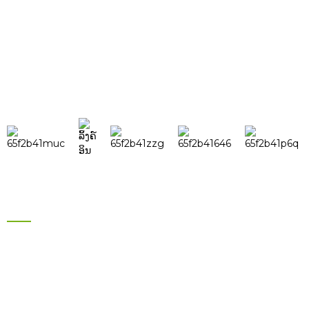
ໃນພະແນກຄົ້ນຄວ້າ ແລະ ພັດທະນາທີ່ມີປະສິດທິພາບ
ແລະ ພະນັກງານຂາຍຕະຫຼາດຕ່າງປະເທດ 30 ຄົນ
ເພື່ອຮັບປະກັນການດຳເນີນງານຢ່າງມີປະສິດທິພາບ
ຂອງບໍລິສັດ.
ຜະລິດຕະພັນ
ຍີ່ຫໍ້ Inverter ພະລັງງານແສງຕາເວັນ
ແຜງໂຊລາເຊວຍີ່ຫໍ້
ແບັດເຕີຣີລົດຖີບໄຟຟ້າ