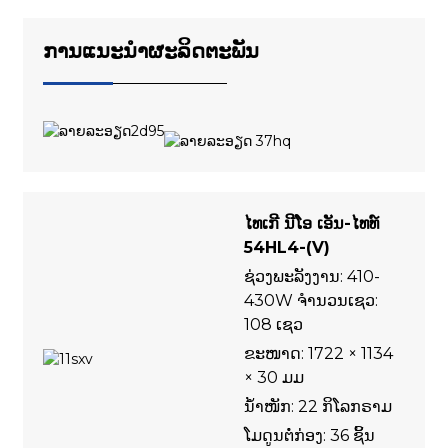
ການແນະນຳຜະລິດຕະພັນ
ໄທເກີ ນີໂອ ເອັນ-ໄທທ໌
54HL4-(V)
ຊ່ວງພະລັງງານ: 410-
430W ຈຳນວນເຊວ:
108 ເຊວ
ຂະໜາດ: 1722 × 1134
× 30 ມມ
ນ້ຳໜັກ: 22 ກິໂລກຣາມ
ໂມດູນຕໍ່ກ່ອງ: 36 ຊິ້ນ