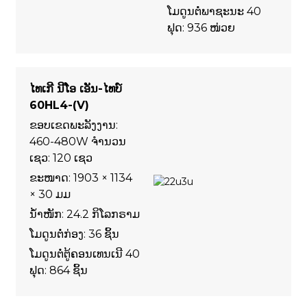
ໂມດູນຕໍ່ພາຊະນະ 40
ຟຸດ: 936 ໜ່ວຍ
ໄທເກີ ນີໂອ ເອັນ-ໄທບ໌
60HL4-(V)
ຂອບເຂດພະລັງງານ:
460-480W ຈຳນວນ
ເຊວ: 120 ເຊວ
ຂະໜາດ: 1903 × 1134
× 30 ມມ
ນ້ຳໜັກ: 24.2 ກິໂລກຣາມ
ໂມດູນຕໍ່ກ່ອງ: 36 ຊິ້ນ
ໂມດູນຕໍ່ຕູ້ຄອນເທນເນີ 40
ຟຸດ: 864 ຊິ້ນ