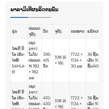
ພາລາມິເຕີຜະລິດຕະພັນ
ປະເພດ
ຮຸ່ນ
ວັດ
ຈຸລັງ
ຂະໜາດ
ແພັກເກດ
ຈຸລັງ
ເຊວ
ໄທເກີ ນີ
perc
ໂອ ເອັນ-
ໂມໂນ
395-
1722 ×
36 ຊິ້ນ/ພາ
108 (6
ໄທທ໌
ປະເພດ
415
1134 ×
ເລັດ 936
× 18)
54HL4-
N 182
ວັດ
30 ມມ
ຊິ້ນ/40HQ
B
× 182
ມມ
ເຊວ
ໄທເກີ ນີ
perc
ໂອ ເອັນ-
ໂມໂນ
410-
1722 ×
36 ຊິ້ນ/ພາ
108 (6
ໄທທ໌
ປະເພດ
430
1134 ×
ເລັດ 936
× 18)