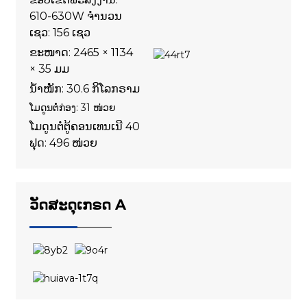
610-630W ຈຳນວນ
ເຊວ: 156 ເຊວ
ຂະໜາດ: 2465 × 1134
× 35 ມມ
ນ້ຳໜັກ: 30.6 ກິໂລກຣາມ
ໂມດູນຕໍ່ກ່ອງ: 31 ໜ່ວຍ
ໂມດູນຕໍ່ຕູ້ຄອນເທນເນີ 40
ຟຸດ: 496 ໜ່ວຍ
ວັດສະດຸເກຣດ A