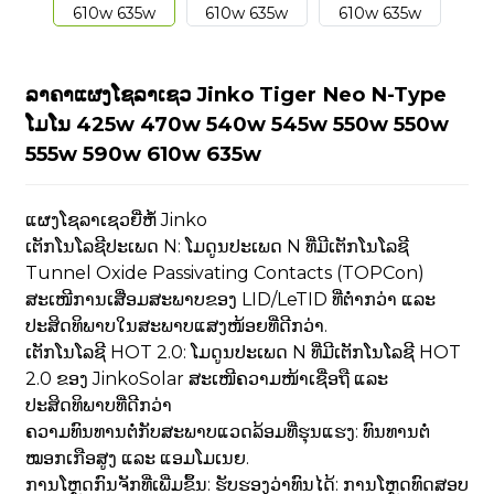
ລາຄາແຜງໂຊລາເຊວ Jinko Tiger Neo N-Type
ໂມໂນ 425w 470w 540w 545w 550w 550w
555w 590w 610w 635w
ແຜງໂຊລາເຊວຍີ່ຫໍ້ Jinko
ເຕັກໂນໂລຊີປະເພດ N: ໂມດູນປະເພດ N ທີ່ມີເຕັກໂນໂລຊີ
Tunnel Oxide Passivating Contacts (TOPCon)
ສະເໜີການເສື່ອມສະພາບຂອງ LID/LeTID ທີ່ຕ່ຳກວ່າ ແລະ
ປະສິດທິພາບໃນສະພາບແສງໜ້ອຍທີ່ດີກວ່າ.
ເຕັກໂນໂລຊີ HOT 2.0: ໂມດູນປະເພດ N ທີ່ມີເຕັກໂນໂລຊີ HOT
2.0 ຂອງ JinkoSolar ສະເໜີຄວາມໜ້າເຊື່ອຖື ແລະ
ປະສິດທິພາບທີ່ດີກວ່າ
ຄວາມທົນທານຕໍ່ກັບສະພາບແວດລ້ອມທີ່ຮຸນແຮງ: ທົນທານຕໍ່
ໝອກເກືອສູງ ແລະ ແອມໂມເນຍ.
ການໂຫຼດກົນຈັກທີ່ເພີ່ມຂຶ້ນ: ຮັບຮອງວ່າທົນໄດ້: ການໂຫຼດທົດສອບ