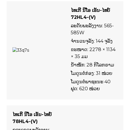
ໄທເກີ ນີໂອ ເອັນ-ໄທບ໌
72HL4-(V)
ລະດັບພະລັງງານ: 565-
585W
ຈຳນວນຈຸລັງ: 144 ຈຸລັງ
ຂະໜາດ: 2278 × 1134
× 35 ມມ
ນ້ຳໜັກ: 28 ກິໂລກຣາມ
ໂມດູນຕໍ່ກ່ອງ: 31 ໜ່ວຍ
ໂມດູນຕໍ່ພາຊະນະ 40
ຟຸດ: 620 ໜ່ວຍ
ໄທເກີ ນີໂອ ເອັນ-ໄທບ໌
78HL4-(V)
ຂອບເຂດພະລັງງານ: