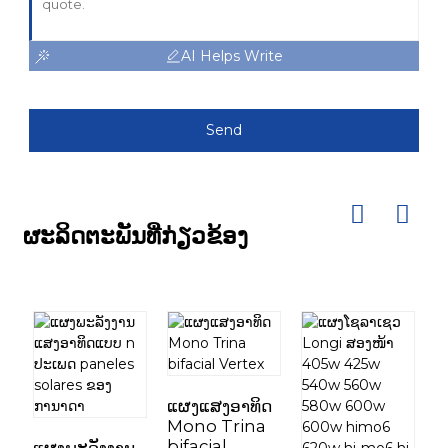
AI Helps Write
Send
ຜະລິດຕະພັນທີ່ກ່ຽວຂ້ອງ
ແຜງແສງອາທິດ
Mono Trina
bifacial