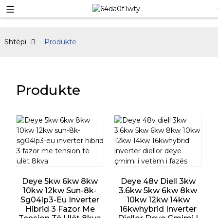
Shtëpi
Produkte
Produkte
Deye 5kw 6kw 8kw
Deye 48v Diell 3kw
10kw 12kw Sun-8k-
3.6kw 5kw 6kw 8kw
Sg04lp3-Eu Inverter
10kw 12kw 14kw
Hibrid 3 Fazor Me
16kwhybrid Inverter