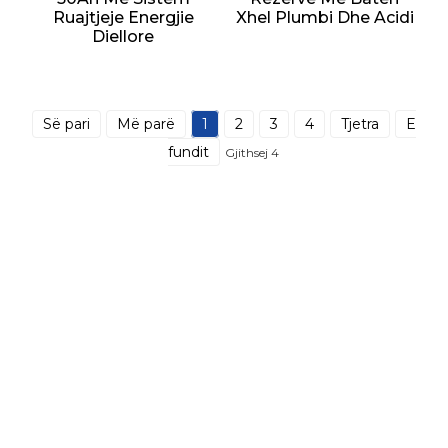
Ruajtjeje Energjie
Xhel Plumbi Dhe Acidi
Diellore
Së pari
Më parë
1
2
3
4
Tjetra
E
fundit
Gjithsej 4
Sunnal ka më shumë se 15 inxhinierë
profesionistë në një departament të
fuqishëm të Kërkimit dhe Zhvillimit dhe