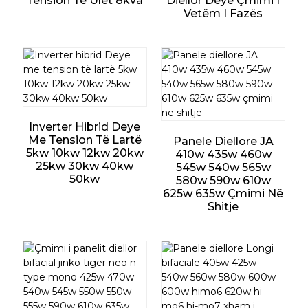
Tension Të Ulët 8kva
Diellor Deye Çmimi I
Vetëm I Fazës
Inverter Hibrid Deye
Me Tension Të Lartë
Panele Diellore JA
5kw 10kw 12kw 20kw
410w 435w 460w
25kw 30kw 40kw
545w 540w 565w
50kw
580w 590w 610w
625w 635w Çmimi Në
Shitje