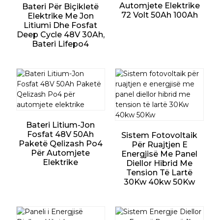
Automjete Elektrike
Bateri Për Biçikletë
72 Volt 50Ah 100Ah
Elektrike Me Jon
Litiumi Dhe Fosfat
Deep Cycle 48V 30Ah,
Bateri Lifepo4
Bateri Litium-Jon
Fosfat 48V 50Ah
Sistem Fotovoltaik
Paketë Qelizash Po4
Për Ruajtjen E
Për Automjete
Energjisë Me Panel
Elektrike
Diellor Hibrid Me
Tension Të Lartë
30Kw 40kw 50Kw