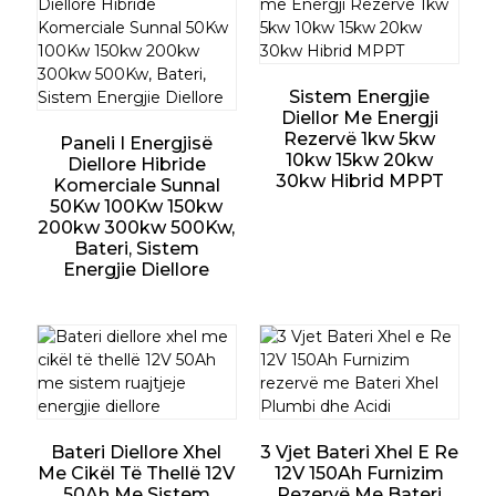
Sistem Energjie
Diellor Me Energji
Rezervë 1kw 5kw
Paneli I Energjisë
10kw 15kw 20kw
Diellore Hibride
30kw Hibrid MPPT
Komerciale Sunnal
50Kw 100Kw 150kw
200kw 300kw 500Kw,
Bateri, Sistem
Energjie Diellore
Bateri Diellore Xhel
3 Vjet Bateri Xhel E Re
Me Cikël Të Thellë 12V
12V 150Ah Furnizim
50Ah Me Sistem
Rezervë Me Bateri