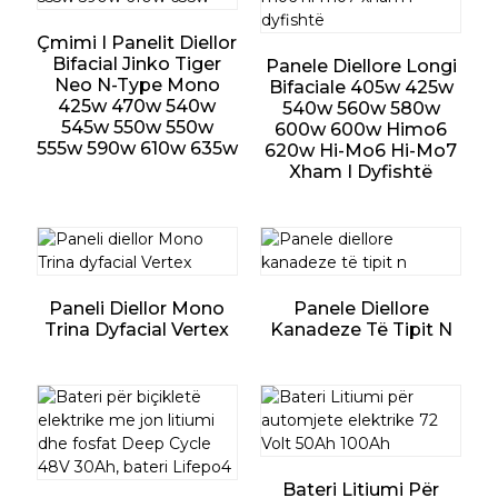
Çmimi I Panelit Diellor
Bifacial Jinko Tiger
Panele Diellore Longi
Neo N-Type Mono
Bifaciale 405w 425w
425w 470w 540w
540w 560w 580w
545w 550w 550w
600w 600w Himo6
555w 590w 610w 635w
620w Hi-Mo6 Hi-Mo7
Xham I Dyfishtë
Paneli Diellor Mono
Panele Diellore
Trina Dyfacial Vertex
Kanadeze Të Tipit N
Bateri Litiumi Për