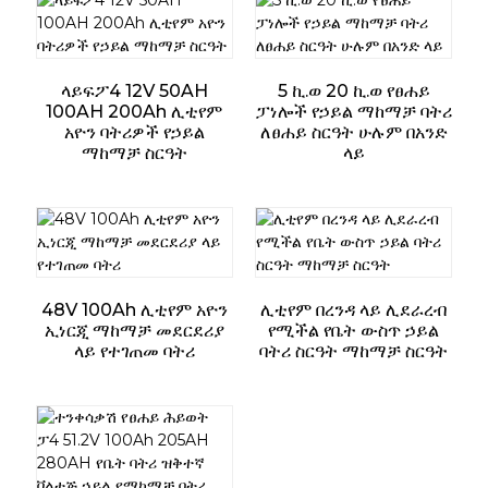
ላይፍፖ4 12V 50AH
5 ኪ.ወ 20 ኪ.ወ የፀሐይ
100AH ​​200Ah ሊቲየም
ፓነሎች የኃይል ማከማቻ ባትሪ
አዮን ባትሪዎች የኃይል
ለፀሐይ ስርዓት ሁሉም በአንድ
ማከማቻ ስርዓት
ላይ
48V 100Ah ሊቲየም አዮን
ሊቲየም በረንዳ ላይ ሊደራረብ
ኢነርጂ ማከማቻ መደርደሪያ
የሚችል የቤት ውስጥ ኃይል
ላይ የተገጠመ ባትሪ
ባትሪ ስርዓት ማከማቻ ስርዓት