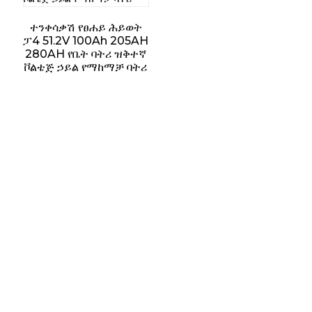
ተንቀሳቃሽ የፀሐይ ሕይወት
ፓ4 51.2V 100Ah 205AH
280AH የቤት ባትሪ ዝቅተኛ
ቮልቴጅ ኃይል የማከማቻ ባትሪ
ሱናል ኩባንያው ውጤታማ በሆነ መንገድ እንዲሠራ
ለማድረግ በኃይለኛ የምርምር እና ልማት ክፍል ውስጥ
ከ15 በላይ ፕሮፌሽናል መሐንዲሶች እና 30 የውጭ ገበያ
የሽያጭ ሠራተኞች አሉት።