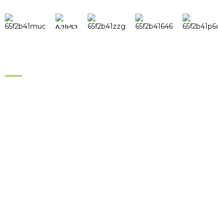
ምርቶች
የምርት ስም የፀሐይ ኃይል ኢንቨርተር
የምርት ስም የፀሐይ ፓነል
የኤሌክትሪክ ብስክሌት ባትሪ
የተዋሃደ የፀሐይ ኃይል ስርዓት
የእርሳስ አሲድ ባትሪ
መረጃ