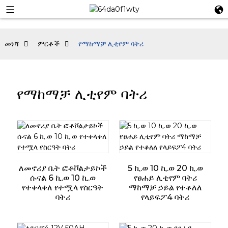
መነሻ
ምርቶች
የማከማቻ ሊቲየም ባትሪ
የማከማቻ ሊቲየም ባትሪ
ለመኖሪያ ቤት ፎቶቮልታይኮች
5 ኪ.ወ 10 ኪ.ወ 20 ኪ.ወ
ሱናል 6 ኪ.ወ 10 ኪ.ወ
የፀሐይ ሊቲየም ባትሪ
የተቀላቀለ የተሟላ የስርዓት
ማከማቻ ኃይል የተቆለለ
ባትሪ
የላይፍፖ4 ባትሪ