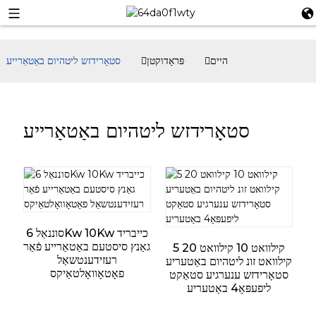
היים
פּראָדוקטן
סטאָרידזש ליטהיום באַטאַרייע
סטאָרידזש ליטהיום באַטאַרייע
סוננאַל 6Kw 10Kw כייבריד
גאַנץ סיסטעם באַטאַרייע פֿאַר
5 קילוואט 10 קילוואט 20
רעזידענטשאַל
קילוואט זונ ליטהיום באַטעריע
פאָטאָוואָלטאַיקס
סטאָרידזש ענערגיע סטאַקט
ליפעפּאָ4 באַטעריע