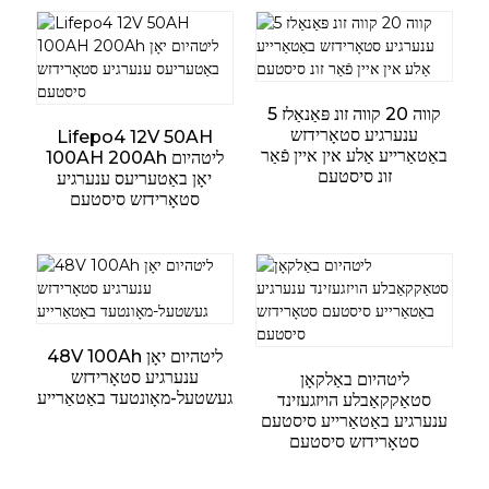
5 קווה 20 קווה זונ פּאַנאַלז
ענערגיע סטאָרידזש
Lifepo4 12V 50AH
באַטאַרייע אַלע אין איין פֿאַר
100AH ​​200Ah ליטהיום
זונ סיסטעם
יאָן באַטעריעס ענערגיע
סטאָרידזש סיסטעם
48V 100Ah ליטהיום יאָן
ענערגיע סטאָרידזש
ליטהיום באַלקאָן
געשטעל-מאָונטעד באַטאַרייע
סטאַקקאַבלע הויזגעזינד
ענערגיע באַטאַרייע סיסטעם
סטאָרידזש סיסטעם