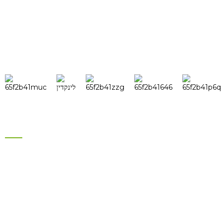
סוננאַל האט מער ווי 15 פּראָפעסיאָנעלע אינזשענירן אין
אַ שטאַרקער פאָרשונג און אַנטוויקלונג אָפּטיילונג און
30 פארקויף שטאב מיטגלידער אין אויסלאנד צו ענשור
די עפעקטיוו אָפּעראַציע פון ​​​​זיין פירמע.
פּראָדוקטן
בראַנד זונ ינווערטער
בראַנד זונ - פּאַנעל
עלעקטרישע בייק באַטעריע
כייבריד זונ ענערגיע סיסטעם