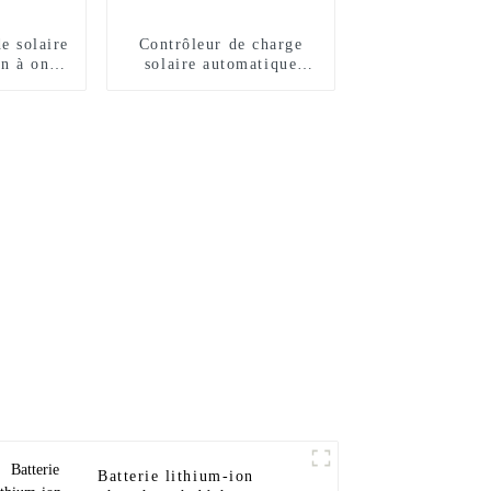
e solaire
Contrôleur de charge
n à onde
solaire automatique
e 24 V 2
MPPT 40A 60A 12V
kW
24V 48V
Batterie lithium-ion