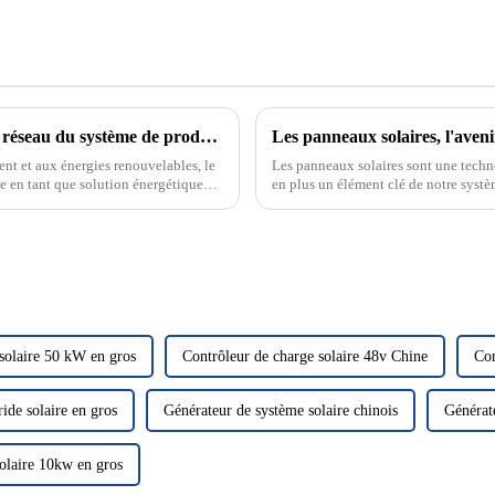
Mode de fonctionnement sur réseau et hors réseau du système de production d'énergie solaire photovoltaïque
Les panneaux solaires, l'aveni
ent et aux énergies renouvelables, le
Les panneaux solaires sont une techn
e en tant que solution énergétique
en plus un élément clé de notre systè
omaine de la photo solaire...
rayonnement solaire pour le convertir e
solaire 50 kW en gros
Contrôleur de charge solaire 48v Chine
Con
ide solaire en gros
Générateur de système solaire chinois
Générat
olaire 10kw en gros