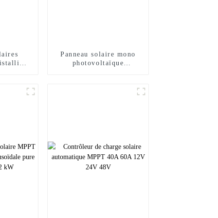
aires
Panneau solaire mono
stallins
photovoltaïque
érieure
transparent Sunal 490w
w 400w
495w 500w 505w 510w
t