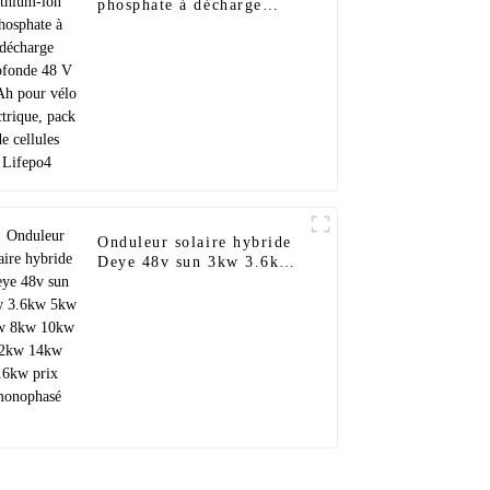
phosphate à décharge
profonde 48 V 30 Ah pour
vélo électrique, pack de
cellules Lifepo4
Onduleur solaire hybride
Deye 48v sun 3kw 3.6kw
5kw 6kw 8kw 10kw 12kw
14kw 16kw prix
monophasé