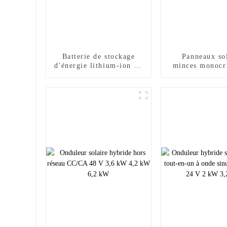
Batterie de stockage
Panneaux sol
d'énergie lithium-ion 48
minces monocri
V 100 Ah montée sur
de qualité sup
rack
Mono 48v 390
410wat