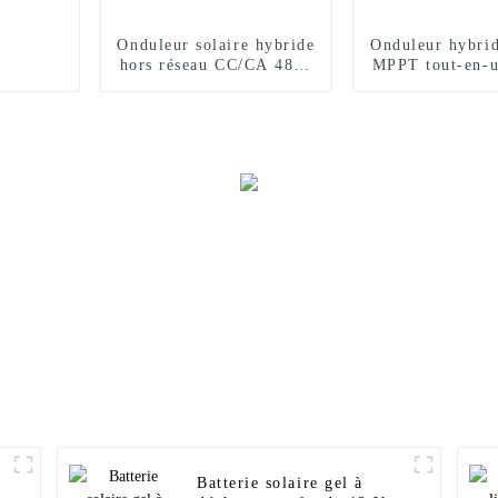
Onduleur solaire hybride
Onduleur hybrid
hors réseau CC/CA 48 V
MPPT tout-en-u
3,6 kW 4,2 kW 6,2 kW
sinusoïdale pur
kW 3,2 
Batterie solaire gel à