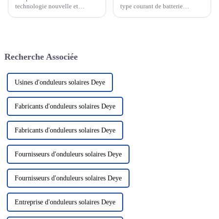
technologie nouvelle et
type courant de batterie
passionnante qui devient de
rechargeable dont la réaction
plus en plus un élément clé de
électrochimique est basée sur la
notre système énergétique.
migration des ions lithium
Cette technologie utilise le
entre les électrodes positives et
rayonnement solaire pour le
négatives. Les batteries au
Recherche Associée
convertir en électricité, nous
lithium...
fournissant ainsi...
Usines d'onduleurs solaires Deye
Fabricants d'onduleurs solaires Deye
Fabricants d'onduleurs solaires Deye
Fournisseurs d'onduleurs solaires Deye
Fournisseurs d'onduleurs solaires Deye
Entreprise d'onduleurs solaires Deye