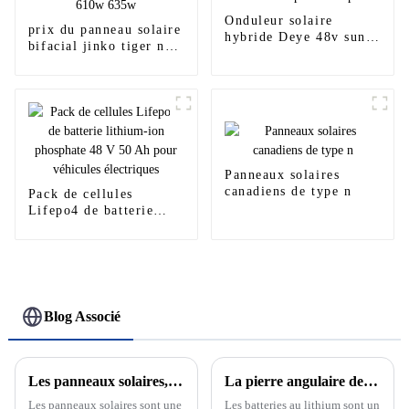
Onduleur solaire
prix du panneau solaire
hybride Deye 48v sun
bifacial jinko tiger neo
3kw 3.6kw 5kw 6kw
n-type mono 425w
8kw 10kw 12kw 14kw
470w 540w 545w 550w
16kw prix monophasé
550w 555w 590w 610w
635w
Panneaux solaires
canadiens de type n
Pack de cellules
Lifepo4 de batterie
lithium-ion phosphate
48 V 50 Ah pour
véhicules électriques
Blog Associé
Les panneaux solaires, l'avenir des énergies renouvelables
La pierre angulaire de la nouvelle énergie : découvrez le développement et le principe des batteries au lithium
Les panneaux solaires sont une
Les batteries au lithium sont un