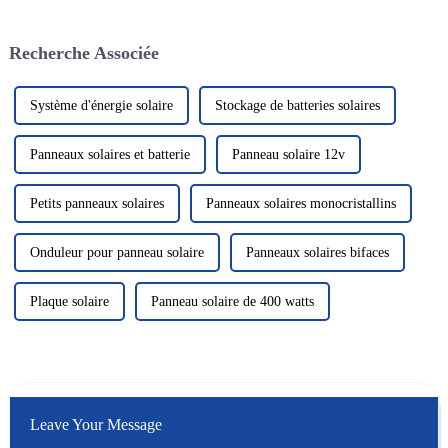
d'énergie solaire
migration des ions lithium
photovoltaïque en tant que
entre les électrodes positives et
solution énergétique verte et
négatives. Les batteries au
Recherche Associée
propre a attiré beaucoup
lithium...
d'attention. Dans le domaine de
la photo solaire...
Système d'énergie solaire
Stockage de batteries solaires
Panneaux solaires et batterie
Panneau solaire 12v
Petits panneaux solaires
Panneaux solaires monocristallins
Onduleur pour panneau solaire
Panneaux solaires bifaces
Plaque solaire
Panneau solaire de 400 watts
Leave Your Message