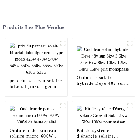
Produits Les Plus Vendus
Onduleur solaire
prix du panneau solaire
hybride Deye 48v sun
bifacial jinko tiger neo
3kw 3.6kw 5kw 6kw
n-type mono 425w
8kw 10kw 12kw 14kw
470w 540w 545w 550w
16kw prix monophasé
550w 555w 590w 610w
635w
Onduleur de panneau
Kit de système
solaire micro 600W
d'énergie solaire