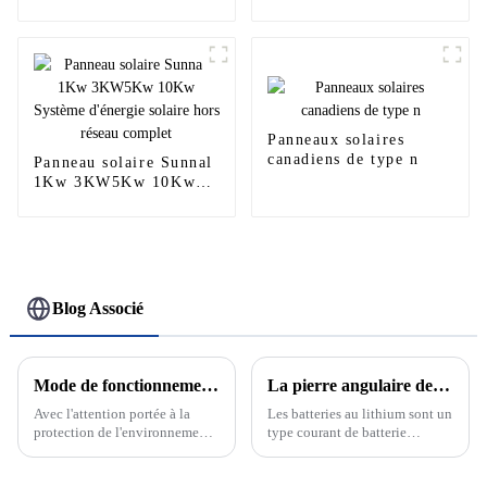
700W 800W de haute
Growatt Solar 3Kw
qualité
5Kw 10Kw pour maison
Panneaux solaires
canadiens de type n
Panneau solaire Sunnal
1Kw 3KW5Kw 10Kw
Système d'énergie
solaire hors réseau
complet
Blog Associé
Mode de fonctionnement sur réseau et hors réseau du système de production d'énergie solaire photovoltaïque
La pierre angulaire de la nouvelle énergie : découvrez le développement et le principe des batteries au lithium
Avec l'attention portée à la
Les batteries au lithium sont un
protection de l'environnement
type courant de batterie
et aux énergies renouvelables,
rechargeable dont la réaction
le système de production
électrochimique est basée sur la