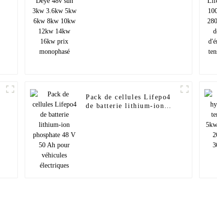
r
5kw 6kw 8kw 10kw 12kw
14kw 16kw prix
monophasé
Pack de cellules Lifepo4
de batterie lithium-ion
phosphate 48 V 50 Ah
pour véhicules électriques