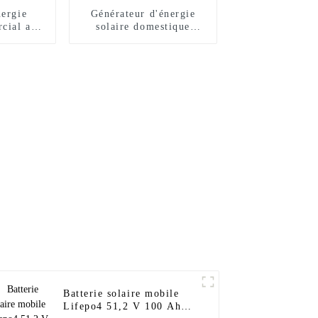
nergie
Générateur d'énergie
rcial au
solaire domestique
 600 kW,
Sunnal 10 kW 15 kW
 Mw
20 kW 25 kW 30 kW
avec panneau et système
hors réseau
Batterie solaire mobile
Lifepo4 51,2 V 100 Ah