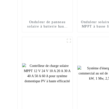
Onduleur de panneau
Onduleur solair
solaire à batterie haute
MPPT à basse f
fréquence hors réseau de
24 volts 1 kW
3,5 kW à 5,5 kW MPPT
1,5 kv