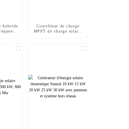
e hybride
Contrôleur de charge
réquence
MPPT de charge solaire
 1,5 kW
2KW 3.2KW Onduleur
a
solaire à onde
sinusoïdale pure