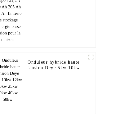
205 Ah 280 Ah Batterie
de stockage d'énergie
basse tension pour la
maison
Onduleur hybride haute
tension Deye 5kw 10kw
12kw 20kw 25kw 30kw
40kw 50kw