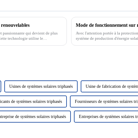
s renouvelables
t passionnante qui devient de plus
Avec l'attention portée à la protectio
ette technologie utilise le
système de production d'énergie sola
us fournissant ainsi...
verte et propre a attiré beaucoup d'at
Usines de systèmes solaires triphasés
Usine de fabrication de systèm
icants de systèmes solaires triphasés
Fournisseurs de systèmes solaires tr
treprise de systèmes solaires triphasés
Entreprises de systèmes solaires t