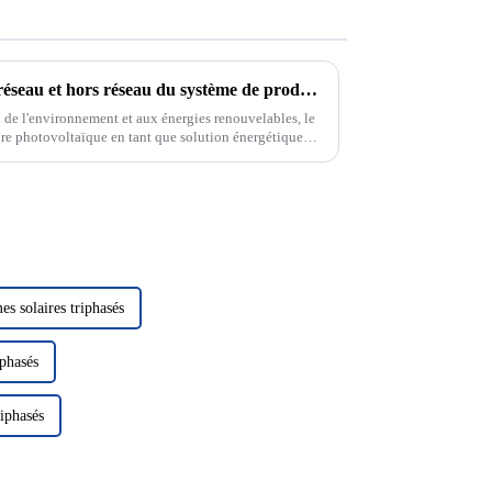
Mode de fonctionnement sur réseau et hors réseau du système de production d'énergie solaire photovoltaïque
n de l'environnement et aux énergies renouvelables, le
ire photovoltaïque en tant que solution énergétique
tention. Dans le domaine de la photo solaire...
es solaires triphasés
iphasés
riphasés