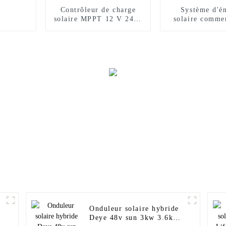
Contrôleur de charge
Système d'é
solaire MPPT 12 V 24 V
solaire comme
10 A 20 A 30 A 40 A 50
sol de 500 kW,
A 60 A pour système
1 Mw, 2,5
domestique PV à haute
efficacité
Onduleur solaire hybride
Deye 48v sun 3kw 3.6kw