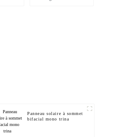
30 kW,
profonde Sunnal 12V
mplet
250Ah Prix de gros pour
ire sur
la maison
Panneau solaire à sommet
bifacial mono trina