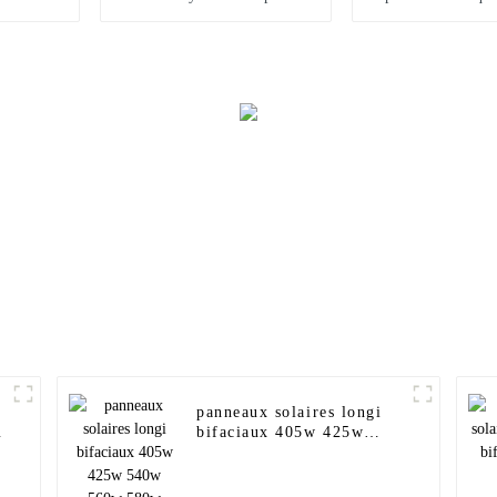
basse fréquence 20KW
kW, 20 kW, 
30KW 50KW 80KW
système co
100KW 200KW
d'énergie sola
réseau
panneaux solaires longi
bifaciaux 405w 425w
540w 560w 580w 600w
600w himo6 620w hi-mo6
hi-mo7 double verre