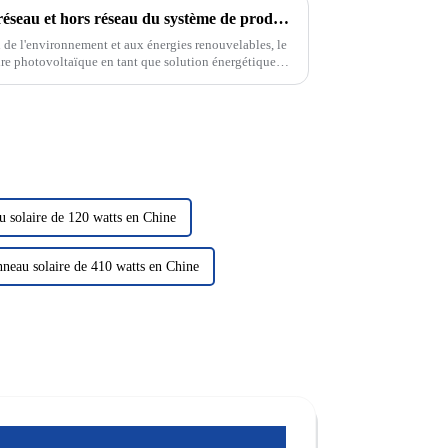
Mode de fonctionnement sur réseau et hors réseau du système de production d'énergie solaire photovoltaïque
n de l'environnement et aux énergies renouvelables, le
ire photovoltaïque en tant que solution énergétique
tention. Dans le domaine de la photo solaire...
u solaire de 120 watts en Chine
neau solaire de 410 watts en Chine