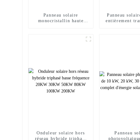
Panneau solaire
Panneau solair
monocristallin haute
entièrement tra
tension 545w 550w 555w
à double vitr
panneaux solaires
540w 545w 55
Onduleur solaire hors
Panneau sol
réseau hybride triphasé
photovoltaïqu