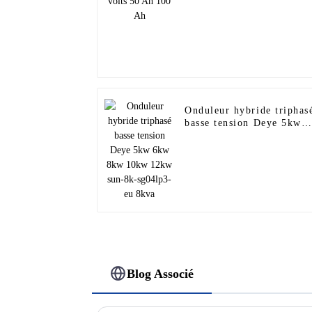
Onduleur hybride triphas
basse tension Deye 5kw
6kw 8kw 10kw 12kw sun
8k-sg04lp3-eu 8kva
Blog Associé