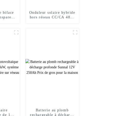
e biface
Onduleur solaire hybride
nsparent
hors réseau CC/CA 48 V
age 535w
3,6 kW 4,2 kW 6,2 kW
0w 555w
aire
Batterie au plomb
e de 10
rechargeable à décharge