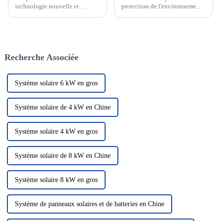
technologie nouvelle et
protection de l'environnement
passionnante qui devient de
et aux énergies renouvelables,
plus en plus un élément clé de
le système de production
notre système énergétique.
d'énergie solaire
Cette technologie utilise le
photovoltaïque en tant que
rayonnement solaire pour le
solution énergétique verte et
Recherche Associée
convertir en électricité, nous
propre a attiré beaucoup
fournissant ainsi...
d'attention. Dans le domaine de
la photo solaire...
Système solaire 6 kW en gros
Système solaire de 4 kW en Chine
Système solaire 4 kW en gros
Système solaire de 8 kW en Chine
Système solaire 8 kW en gros
Système de panneaux solaires et de batteries en Chine