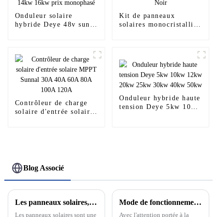
Onduleur solaire
Kit de panneaux
hybride Deye 48v sun
solaires monocristallins
3kw 3.6kw 5kw 6kw
535w 540w 545w 550w
8kw 10kw 12kw 14kw
RV ​​Résidentiel Noir
16kw prix monophasé
Onduleur hybride haute
Contrôleur de charge
tension Deye 5kw 10kw
solaire d'entrée solaire
12kw 20kw 25kw 30kw
MPPT Sunnal 30A 40A
40kw 50kw
60A 80A 100A 120A
Blog Associé
Les panneaux solaires, l'avenir des énergies renouvelables
Mode de fonctionnement sur réseau et hors réseau du système de production d'énergie solaire photovoltaïque
Les panneaux solaires sont une
Avec l'attention portée à la