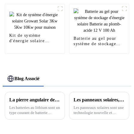
60A 80A 100A 120A
Kit de système
Batterie au gel pour
d'énergie solaire
système de stockage
Growatt Solar 3Kw
d'énergie solaire
5Kw 10Kw pour maison
Batterie au plomb-acide
12 V 100 Ah
Blog Associé
La pierre angulaire de la nouvelle énergie : découvrez le développement et le principe des batteries au lithium
Les panneaux solaires, l'avenir des énergies renouvelables
Les batteries au lithium sont un
Les panneaux solaires sont une
type courant de batterie
technologie nouvelle et
rechargeable dont la réaction
passionnante qui devient de
électrochimique est basée sur la
plus en plus un élément clé de
migration des ions lithium
notre système énergétique.
entre les électrodes positives et
Cette technologie utilise le