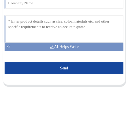
AI Helps Write
Send