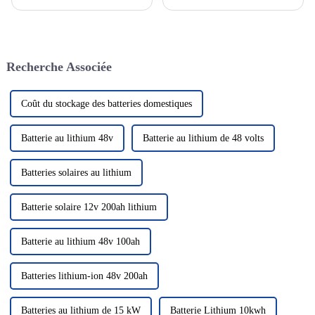
et aux énergies renouvelables,
rechargeable dont la réaction
le système de production
électrochimique est basée sur la
d'énergie solaire
migration des ions lithium
photovoltaïque en tant que
entre les électrodes positives et
solution énergétique verte et
négatives. Les batteries au
Recherche Associée
propre a attiré beaucoup
lithium...
d'attention. Dans le domaine de
la photo solaire...
Coût du stockage des batteries domestiques
Batterie au lithium 48v
Batterie au lithium de 48 volts
Batteries solaires au lithium
Batterie solaire 12v 200ah lithium
Batterie au lithium 48v 100ah
Batteries lithium-ion 48v 200ah
Batteries au lithium de 15 kW
Batterie Lithium 10kwh