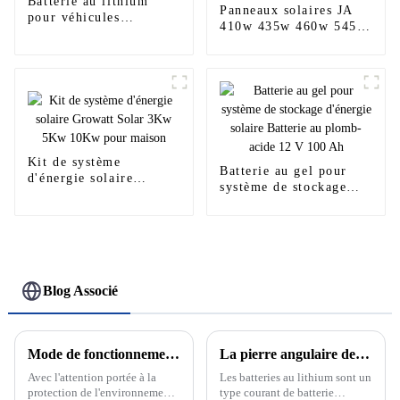
Batterie au lithium
Panneaux solaires JA
pour véhicules
410w 435w 460w 545w
électriques 72 volts 50
540w 565w 580w 590w
Ah 100 Ah
610w 625w 635w prix à
vendre
Kit de système
Batterie au gel pour
d'énergie solaire
système de stockage
Growatt Solar 3Kw
d'énergie solaire
5Kw 10Kw pour maison
Batterie au plomb-acide
12 V 100 Ah
Blog Associé
Mode de fonctionnement sur réseau et hors réseau du système de production d'énergie solaire photovoltaïque
La pierre angulaire de la nouvelle énergie : découvrez le développement et le principe des batteries au lithium
Avec l'attention portée à la
Les batteries au lithium sont un
protection de l'environnement
type courant de batterie