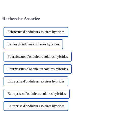
le système de production
électrochimique est basée sur la
d'énergie solaire
migration des ions lithium
photovoltaïque en tant que
entre les électrodes positives et
solution énergétique verte et
négatives. Les batteries au
Recherche Associée
propre a attiré beaucoup
lithium...
d'attention. Dans le domaine de
la photo solaire...
Fabricants d'onduleurs solaires hybrides
Usines d'onduleurs solaires hybrides
Fournisseurs d'onduleurs solaires hybrides
Fournisseurs d'onduleurs solaires hybrides
Entreprise d'onduleurs solaires hybrides
Entreprises d'onduleurs solaires hybrides
Entreprise d'onduleurs solaires hybrides