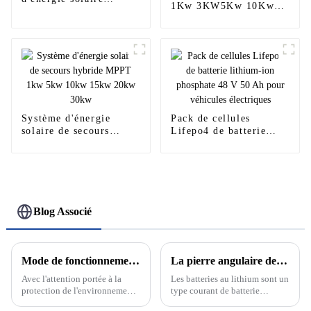
1Kw 3KW5Kw 10Kw
Growatt Solar 3Kw
Système d'énergie
5Kw 10Kw pour maison
solaire hors réseau
complet
Système d'énergie
Pack de cellules
solaire de secours
Lifepo4 de batterie
hybride MPPT 1kw 5kw
lithium-ion phosphate
10kw 15kw 20kw 30kw
48 V 50 Ah pour
véhicules électriques
Blog Associé
Mode de fonctionnement sur réseau et hors réseau du système de production d'énergie solaire photovoltaïque
La pierre angulaire de la nouvelle énergie : découvrez le développement et le principe des batteries au lithium
Avec l'attention portée à la
Les batteries au lithium sont un
protection de l'environnement
type courant de batterie
et aux énergies renouvelables,
rechargeable dont la réaction