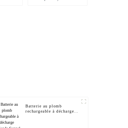
 600 kW,
photovoltaïque sur
 Mw
panneau solaire sur
réseau de 50 kW à 100
kW
Batterie au plomb
rechargeable à décharge
profonde Sunnal 12V
250Ah Prix de gros pour
la maison