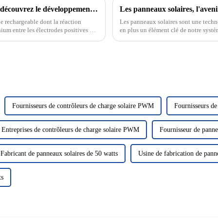
La pierre angulaire de la nouvelle énergie : découvrez le développement et le principe des batteries au lithium
Les panneaux solaires, l'aveni
ie rechargeable dont la réaction
Les panneaux solaires sont une techn
ium entre les électrodes positives et
en plus un élément clé de notre systè
rayonnement solaire pour le convertir e
Fournisseurs de contrôleurs de charge solaire PWM
Fournisseurs de
Entreprises de contrôleurs de charge solaire PWM
Fournisseur de panne
Fabricant de panneaux solaires de 50 watts
Usine de fabrication de pann
ts