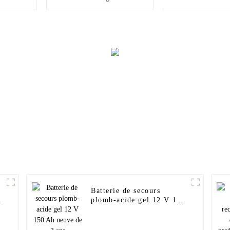
12 V 24 V 48 V 30 A 40
sol de 500 kW,
A 60 A avec écran LCD
1 Mw, 2,5
Batterie de secours
plomb-acide gel 12 V 150
Ah neuve de 3 ans
e