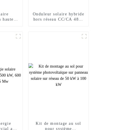
aire
Onduleur solaire hybride
n haute
hors réseau CC/CA 48 V
50w 555w
3,6 kW 4,2 kW 6,2 kW
aires
nergie
Kit de montage au sol
rcial au
pour système