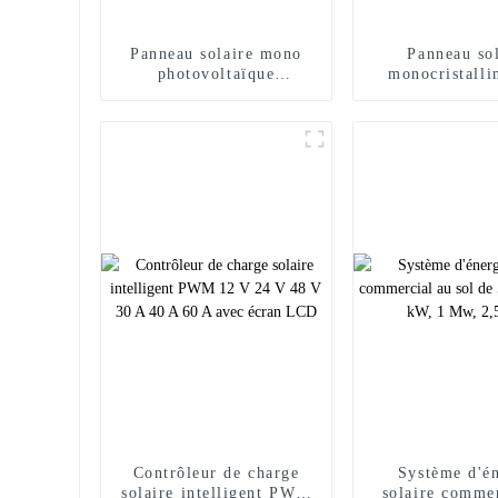
Panneau solaire mono
Panneau sol
photovoltaïque
monocristalli
transparent Sunal 490w
tension 545w 5
495w 500w 505w 510w
panneaux sol
Contrôleur de charge
Système d'é
solaire intelligent PWM
solaire comme