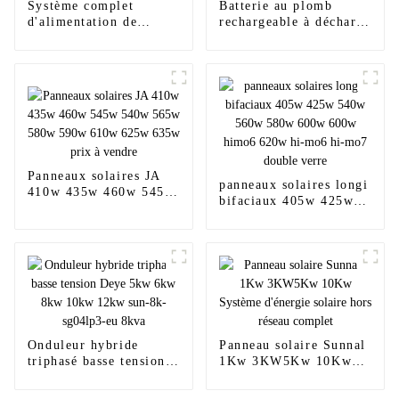
Système complet
Batterie au plomb
d'alimentation de
rechargeable à décharge
panneaux solaires
profonde Sunnal 12V
photovoltaïques de 500
250Ah Prix de gros
kW à 1 MW sur réseau
pour la maison
Panneaux solaires JA
panneaux solaires longi
410w 435w 460w 545w
bifaciaux 405w 425w
540w 565w 580w 590w
540w 560w 580w 600w
610w 625w 635w prix à
600w himo6 620w hi-
vendre
mo6 hi-mo7 double
verre
Onduleur hybride
Panneau solaire Sunnal
triphasé basse tension
1Kw 3KW5Kw 10Kw
Deye 5kw 6kw 8kw
Système d'énergie
10kw 12kw sun-8k-
solaire hors réseau