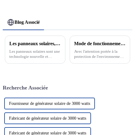
sg04lp3-eu 8kva
complet
Blog Associé
Les panneaux solaires, l'avenir des énergies renouvelables
Mode de fonctionnement sur réseau et hors réseau du système de production d'énergie solaire photovoltaïque
Les panneaux solaires sont une
Avec l'attention portée à la
technologie nouvelle et
protection de l'environnement
passionnante qui devient de
et aux énergies renouvelables,
plus en plus un élément clé de
le système de production
notre système énergétique.
d'énergie solaire
Cette technologie utilise le
photovoltaïque en tant que
rayonnement solaire pour le
solution énergétique verte et
Recherche Associée
convertir en électricité, nous
propre a attiré beaucoup
fournissant ainsi...
d'attention. Dans le domaine de
la photo solaire...
Fournisseur de générateur solaire de 3000 watts
Fabricant de générateur solaire de 3000 watts
Fabricant de générateur solaire de 3000 watts