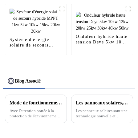
600w himo6 620w hi-
mo6 hi-mo7 double
verre
Onduleur hybride haute
Système d'énergie
tension Deye 5kw 10kw
solaire de secours
12kw 20kw 25kw 30kw
hybride MPPT 1kw 5kw
40kw 50kw
10kw 15kw 20kw 30kw
Blog Associé
Mode de fonctionnement sur réseau et hors réseau du système de production d'énergie solaire photovoltaïque
Les panneaux solaires, l'avenir des énergies renouvelables
Avec l'attention portée à la
Les panneaux solaires sont une
protection de l'environnement
technologie nouvelle et
et aux énergies renouvelables,
passionnante qui devient de
le système de production
plus en plus un élément clé de
d'énergie solaire
notre système énergétique.
photovoltaïque en tant que
Cette technologie utilise le