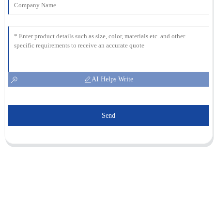
AI Helps Write
Send