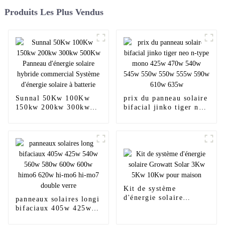
Produits Les Plus Vendus
Sunnal 50Kw 100Kw
prix du panneau solaire
150kw 200kw 300kw
bifacial jinko tiger neo
500Kw Panneau
n-type mono 425w
d'énergie solaire
470w 540w 545w 550w
hybride commercial
550w 555w 590w 610w
Système d'énergie
635w
solaire à batterie
Kit de système
d'énergie solaire
panneaux solaires longi
Growatt Solar 3Kw
bifaciaux 405w 425w
5Kw 10Kw pour maison
540w 560w 580w 600w