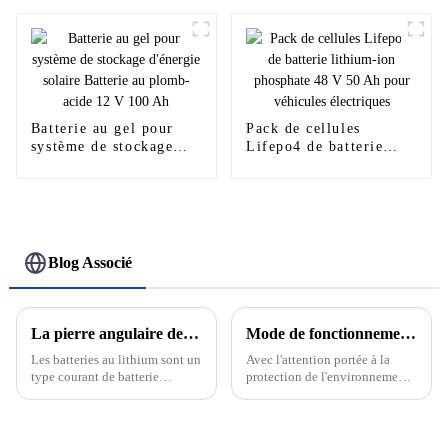
60A 80A 100A 120A
solaire hors réseau
complet
Batterie au gel pour
Pack de cellules
système de stockage
Lifepo4 de batterie
d'énergie solaire
lithium-ion phosphate
Batterie au plomb-acide
48 V 50 Ah pour
12 V 100 Ah
véhicules électriques
Blog Associé
La pierre angulaire de la nouvelle énergie : découvrez le développement et le principe des batteries au lithium
Mode de fonctionnement sur réseau et hors réseau du système de production d'énergie solaire photovoltaïque
Les batteries au lithium sont un
Avec l'attention portée à la
type courant de batterie
protection de l'environnement
rechargeable dont la réaction
et aux énergies renouvelables,
électrochimique est basée sur la
le système de production
migration des ions lithium
d'énergie solaire
entre les électrodes positives et
photovoltaïque en tant que