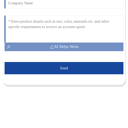
AI Helps Write
Send