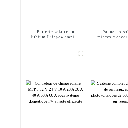
Batterie solaire au
Panneaux sol
lithium Lifepo4 empilée
minces monocri
de stockage d'énergie
de qualité sup
5Kwh 10Kwh 20Kwh
Mono 48v 390
410wat