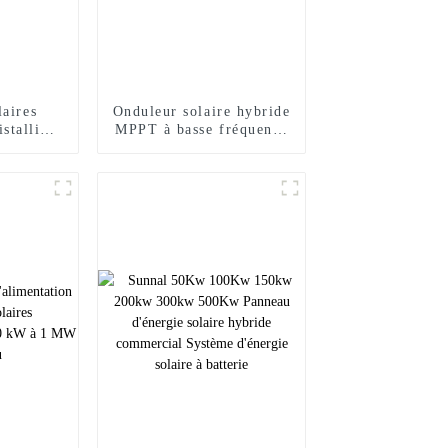
aires
Onduleur solaire hybride
stallins
MPPT à basse fréquence
érieure
24 volts 1 kW 1,5 kW
w 400w
1,5 kva
t