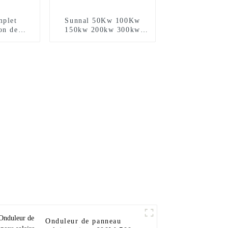
mplet
Sunnal 50Kw 100Kw
on de
150kw 200kw 300kw
aires
500Kw Panneau
s de 500
d'énergie solaire hybride
 réseau
commercial Système
d'énergie solaire à
batterie
Onduleur de panneau