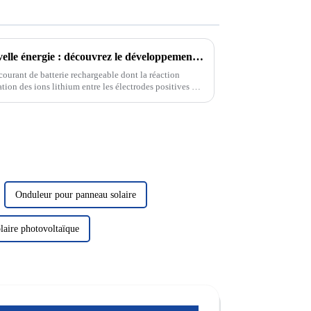
La pierre angulaire de la nouvelle énergie : découvrez le développement et le principe des batteries au lithium
courant de batterie rechargeable dont la réaction
tion des ions lithium entre les électrodes positives et
Onduleur pour panneau solaire
laire photovoltaïque