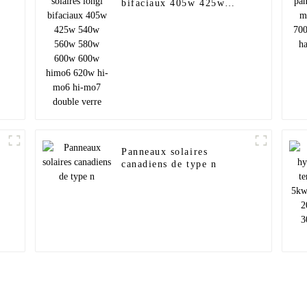
bifaciaux 405w 425w
r
540w 560w 580w 600w
600w himo6 620w hi-mo6
hi-mo7 double verre
Panneaux solaires
canadiens de type n