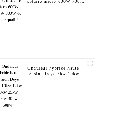
solaire micro 600W 700W
800W de haute qualité
Onduleur hybride haute
tension Deye 5kw 10kw
12kw 20kw 25kw 30kw
40kw 50kw