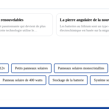
s renouvelables
t passionnante qui devient de plus
Les batteries au lithium sont un type 
ette technologie utilise le
électrochimique est basée sur la migra
us fournissant ainsi...
négatives. Les batteries au lithium...
 12v
Petits panneaux solaires
Panneaux solaires monocristallins
Panneau solaire de 400 watts
Stockage de la batterie
Système so