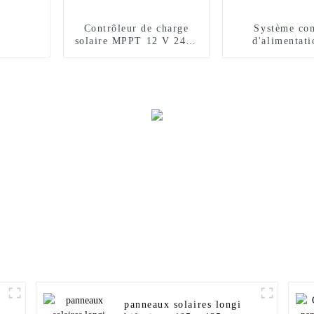
Contrôleur de charge
Système co
solaire MPPT 12 V 24 V
d'alimentati
10 A 20 A 30 A 40 A 50
panneaux sol
A 60 A pour système
photovoltaïque
domestique PV à haute
kW à 1 MW sur
efficacité
panneaux solaires longi