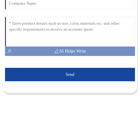
AI Helps Write
Send