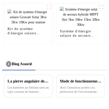
de stockage d'énergie
basse tension pour la
maison
Kit de système
Système d'énergie
d'énergie solaire
solaire de secours
Growatt Solar 3Kw
hybride MPPT 1kw 5kw
5Kw 10Kw pour maison
10kw 15kw 20kw 30kw
Blog Associé
La pierre angulaire de la nouvelle énergie : découvrez le développement et le principe des batteries au lithium
Mode de fonctionnement sur réseau et hors réseau du système de production d'énergie solaire photovoltaïque
Les batteries au lithium sont un
Avec l'attention portée à la
type courant de batterie
protection de l'environnement
rechargeable dont la réaction
et aux énergies renouvelables,
électrochimique est basée sur la
le système de production
migration des ions lithium
d'énergie solaire
entre les électrodes positives et
photovoltaïque en tant que