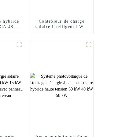
e hybride
Contrôleur de charge
/CA 48 V
solaire intelligent PWM
 6,2 kW
12 V 24 V 48 V 30 A 40
A 60 A avec écran LCD
énergie
Système photovoltaïque