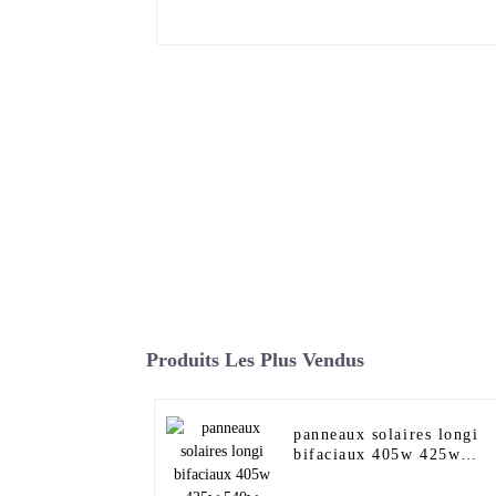
Produits Les Plus Vendus
panneaux solaires longi
bifaciaux 405w 425w
540w 560w 580w 600w
600w himo6 620w hi-mo