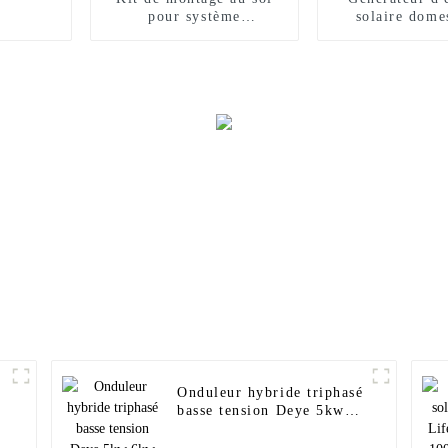
pour système
solaire dome
photovoltaïque sur
Sunnal 10 kW
panneau solaire sur
20 kW 25 kW
réseau de 50 kW à 100
avec panneau e
kW
hors rése
Onduleur hybride triphasé
basse tension Deye 5kw
6kw 8kw 10kw 12kw sun-
6
8k-sg04lp3-eu 8kva