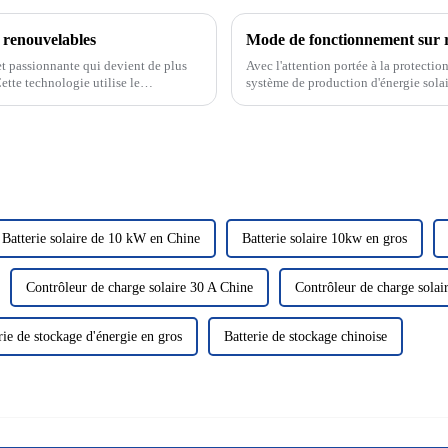
s renouvelables
t passionnante qui devient de plus
Avec l'attention portée à la protectio
ette technologie utilise le
système de production d'énergie sola
us fournissant ainsi...
verte et propre a attiré beaucoup d'at
Batterie solaire de 10 kW en Chine
Batterie solaire 10kw en gros
Contrôleur de charge solaire 30 A Chine
Contrôleur de charge solai
rie de stockage d'énergie en gros
Batterie de stockage chinoise