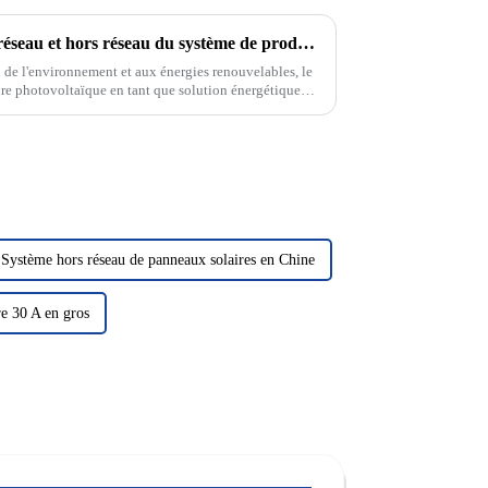
Mode de fonctionnement sur réseau et hors réseau du système de production d'énergie solaire photovoltaïque
n de l'environnement et aux énergies renouvelables, le
ire photovoltaïque en tant que solution énergétique
tention. Dans le domaine de la photo solaire...
Système hors réseau de panneaux solaires en Chine
re 30 A en gros