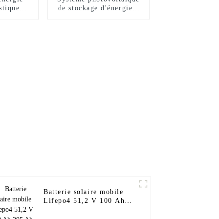
stique
de stockage d'énergie à
 15 kW
panneau solaire hybride
 30 kW
haute tension 30 kW 40
t système
kW 50 kW
au
Batterie solaire mobile
Lifepo4 51,2 V 100 Ah
205 Ah 280 Ah Batterie
de stockage d'énergie