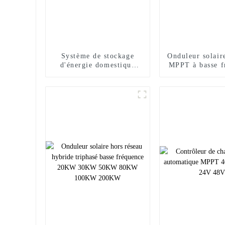
Système de stockage
Onduleur solair
d'énergie domestique
MPPT à basse f
empilable au lithium
24 volts 1 kW
pour balcon
1,5 kv