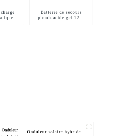
 charge
Batterie de secours
atique
plomb-acide gel 12 V
0A 12V
150 Ah neuve de 3 ans
V
Onduleur solaire hybride