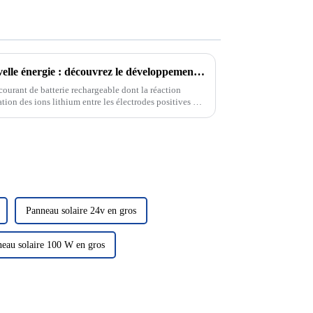
La pierre angulaire de la nouvelle énergie : découvrez le développement et le principe des batteries au lithium
courant de batterie rechargeable dont la réaction
tion des ions lithium entre les électrodes positives et
Panneau solaire 24v en gros
eau solaire 100 W en gros