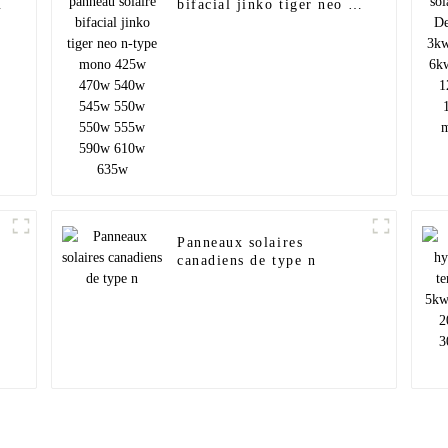
bifacial jinko tiger neo n-
type mono 425w 470w
540w 545w 550w 550w
555w 590w 610w 635w
Panneaux solaires
canadiens de type n