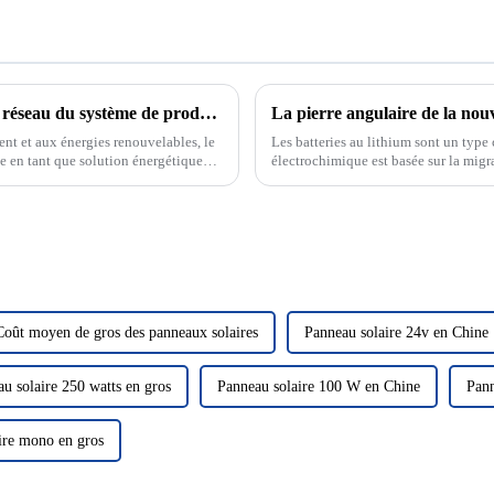
Mode de fonctionnement sur réseau et hors réseau du système de production d'énergie solaire photovoltaïque
ent et aux énergies renouvelables, le
Les batteries au lithium sont un type 
e en tant que solution énergétique
électrochimique est basée sur la migra
omaine de la photo solaire...
négatives. Les batteries au lithium...
Coût moyen de gros des panneaux solaires
Panneau solaire 24v en Chine
u solaire 250 watts en gros
Panneau solaire 100 W en Chine
Pann
ire mono en gros