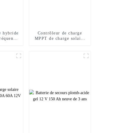
e hybride
Contrôleur de charge
réquence
MPPT de charge solaire
 1,5 kW
2KW 3.2KW Onduleur
a
solaire à onde
sinusoïdale pure