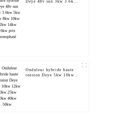
Deye 48v sun 3kw 3.6kw
5kw 6kw 8kw 10kw 12kw
14kw 16kw prix
monophasé
Onduleur hybride haute
tension Deye 5kw 10kw
12kw 20kw 25kw 30kw
40kw 50kw