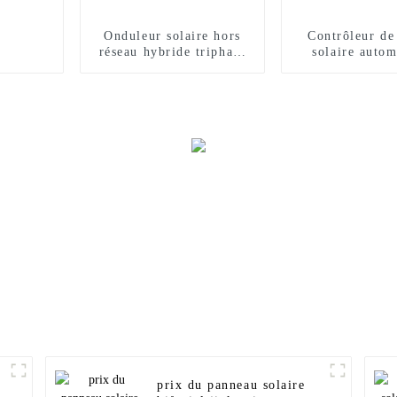
Onduleur solaire hors
Contrôleur de
réseau hybride triphasé
solaire autom
basse fréquence 20KW
MPPT 40A 6
30KW 50KW 80KW
24V 48
100KW 200KW
prix du panneau solaire