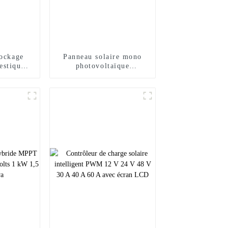
tockage
Panneau solaire mono
estique
photovoltaïque
lithium
transparent Sunal 490w
con
495w 500w 505w 510w