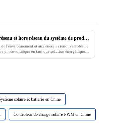
Mode de fonctionnement sur réseau et hors réseau du système de production d'énergie solaire photovoltaïque
n de l'environnement et aux énergies renouvelables, le
ire photovoltaïque en tant que solution énergétique
tention. Dans le domaine de la photo solaire...
Système solaire et batterie en Chine
x
Contrôleur de charge solaire PWM en Chine