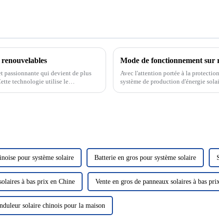
s renouvelables
t passionnante qui devient de plus
Avec l'attention portée à la protectio
ette technologie utilise le
système de production d'énergie sola
us fournissant ainsi...
verte et propre a attiré beaucoup d'at
inoise pour système solaire
Batterie en gros pour système solaire
olaires à bas prix en Chine
Vente en gros de panneaux solaires à bas pri
nduleur solaire chinois pour la maison