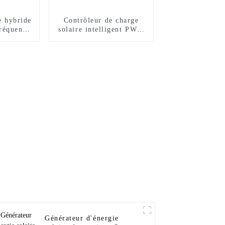
e hybride
Contrôleur de charge
réquence
solaire intelligent PWM
 1,5 kW
12 V 24 V 48 V 30 A 40
a
A 60 A avec écran LCD
Générateur d'énergie