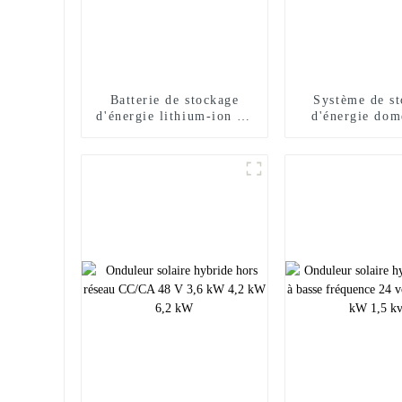
Batterie de stockage
Système de s
d'énergie lithium-ion 48
d'énergie dom
V 100 Ah montée sur
empilable au 
rack
pour bal