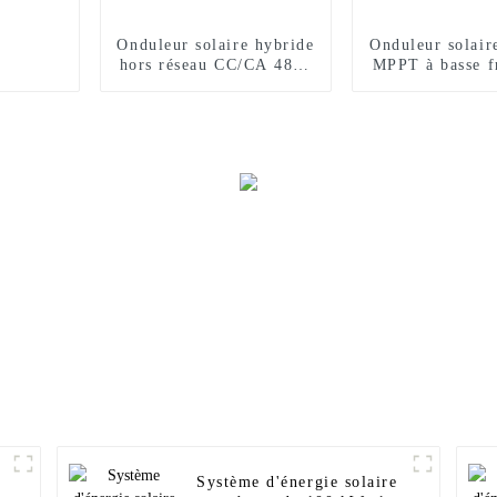
Onduleur solaire hybride
Onduleur solair
hors réseau CC/CA 48 V
MPPT à basse f
3,6 kW 4,2 kW 6,2 kW
24 volts 1 kW
1,5 kv
Système d'énergie solaire