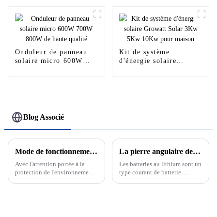
de stockage d'énergie
pour la maison
basse tension pour la
maison
Onduleur de panneau
Kit de système
solaire micro 600W
d'énergie solaire
700W 800W de haute
Growatt Solar 3Kw
qualité
5Kw 10Kw pour maison
Blog Associé
Mode de fonctionnement sur réseau et hors réseau du système de production d'énergie solaire photovoltaïque
La pierre angulaire de la nouvelle énergie : découvrez le développement et le principe des batteries au lithium
Avec l'attention portée à la
Les batteries au lithium sont un
protection de l'environnement
type courant de batterie
et aux énergies renouvelables,
rechargeable dont la réaction
le système de production
électrochimique est basée sur la
d'énergie solaire
migration des ions lithium
photovoltaïque en tant que
entre les électrodes positives et
solution énergétique verte et
négatives. Les batteries au