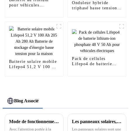
Onduleur hybride
pour véhicules
triphasé basse tension
électriques 72 volts 50
Deye 5kw 6kw 8kw
Ah 100 Ah
10kw 12kw sun-8k-
sg04lp3-eu 8kva
Pack de cellules
Batterie solaire mobile
Lifepo4 de batterie
Lifepo4 51,2 V 100 Ah
lithium-ion phosphate
205 Ah 280 Ah Batterie
48 V 50 Ah pour
de stockage d'énergie
véhicules électriques
basse tension pour la
maison
Blog Associé
Mode de fonctionnement sur réseau et hors réseau du système de production d'énergie solaire photovoltaïque
Les panneaux solaires, l'avenir des énergies renouvelables
Avec l'attention portée à la
Les panneaux solaires sont une