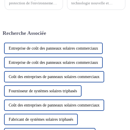
protection de l'environnement
technologie nouvelle et
et aux énergies renouvelables,
passionnante qui devient de
le système de production
plus en plus un élément clé de
d'énergie solaire
notre système énergétique.
photovoltaïque en tant que
Cette technologie utilise le
solution énergétique verte et
rayonnement solaire pour le
Recherche Associée
propre a attiré beaucoup
convertir en électricité, nous
d'attention. Dans le domaine de
fournissant ainsi...
la photo solaire...
Entreprise de coût des panneaux solaires commerciaux
Entreprise de coût des panneaux solaires commerciaux
Coût des entreprises de panneaux solaires commerciaux
Fournisseur de systèmes solaires triphasés
Coût des entreprises de panneaux solaires commerciaux
Fabricant de systèmes solaires triphasés