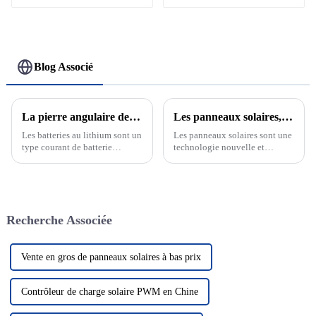
40kw 50kw
10kw 15kw 20kw 30kw
Blog Associé
La pierre angulaire de la nouvelle énergie : découvrez le développement et le principe des batteries au lithium
Les panneaux solaires, l'avenir des énergies renouvelables
Les batteries au lithium sont un
Les panneaux solaires sont une
type courant de batterie
technologie nouvelle et
rechargeable dont la réaction
passionnante qui devient de
électrochimique est basée sur la
plus en plus un élément clé de
migration des ions lithium
notre système énergétique.
entre les électrodes positives et
Cette technologie utilise le
négatives. Les batteries au
rayonnement solaire pour le
Recherche Associée
lithium...
convertir en électricité, nous
fournissant ainsi...
Vente en gros de panneaux solaires à bas prix
Contrôleur de charge solaire PWM en Chine