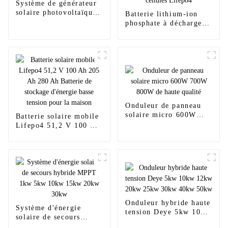
Système de générateur
solaire photovoltaïque
Batterie lithium-ion
de 100 kW et 150 kW
phosphate à décharge
sur réseau
profonde 48 V 30 Ah
pour vélo électrique,
pack de cellules
Lifepo4
Onduleur de panneau
solaire micro 600W
Batterie solaire mobile
700W 800W de haute
Lifepo4 51,2 V 100 Ah
qualité
205 Ah 280 Ah Batterie
de stockage d'énergie
basse tension pour la
maison
Onduleur hybride haute
Système d'énergie
tension Deye 5kw 10kw
solaire de secours
12kw 20kw 25kw 30kw
hybride MPPT 1kw 5kw