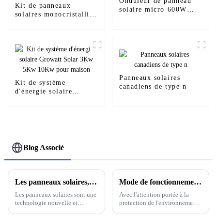
Onduleur de panneau
Kit de panneaux
solaire micro 600W
solaires monocristallins
700W 800W de haute
535w 540w 545w 550w
qualité
RV ​​Résidentiel Noir
Panneaux solaires
Kit de système
canadiens de type n
d'énergie solaire
Growatt Solar 3Kw
5Kw 10Kw pour maison
Blog Associé
Les panneaux solaires, l'avenir des énergies renouvelables
Mode de fonctionnement sur réseau et hors réseau du système de production d'énergie solaire photovoltaïque
Les panneaux solaires sont une
Avec l'attention portée à la
technologie nouvelle et
protection de l'environnement
passionnante qui devient de
et aux énergies renouvelables,