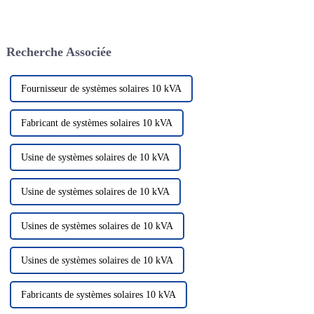
plus en plus un élément clé de
le système de production
notre système énergétique.
d'énergie solaire
Cette technologie utilise le
photovoltaïque en tant que
rayonnement solaire pour le
solution énergétique verte et
Recherche Associée
convertir en électricité, nous
propre a attiré beaucoup
fournissant ainsi...
d'attention. Dans le domaine de
la photo solaire...
Fournisseur de systèmes solaires 10 kVA
Fabricant de systèmes solaires 10 kVA
Usine de systèmes solaires de 10 kVA
Usine de systèmes solaires de 10 kVA
Usines de systèmes solaires de 10 kVA
Usines de systèmes solaires de 10 kVA
Fabricants de systèmes solaires 10 kVA