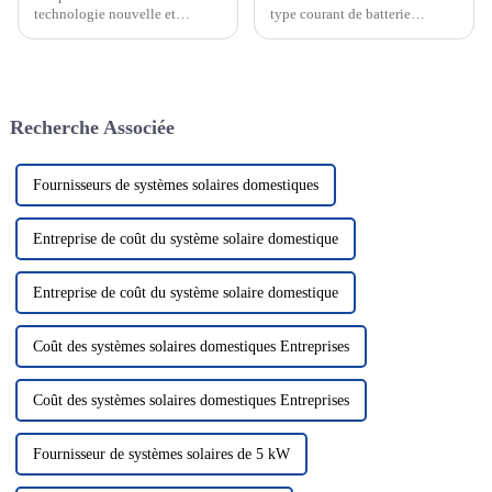
technologie nouvelle et
type courant de batterie
passionnante qui devient de
rechargeable dont la réaction
plus en plus un élément clé de
électrochimique est basée sur la
notre système énergétique.
migration des ions lithium
Cette technologie utilise le
entre les électrodes positives et
rayonnement solaire pour le
négatives. Les batteries au
Recherche Associée
convertir en électricité, nous
lithium...
fournissant ainsi...
Fournisseurs de systèmes solaires domestiques
Entreprise de coût du système solaire domestique
Entreprise de coût du système solaire domestique
Coût des systèmes solaires domestiques Entreprises
Coût des systèmes solaires domestiques Entreprises
Fournisseur de systèmes solaires de 5 kW