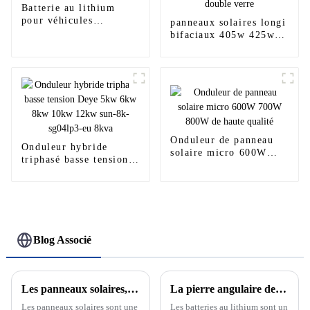
Batterie au lithium
pour véhicules
panneaux solaires longi
électriques 72 volts 50
bifaciaux 405w 425w
Ah 100 Ah
540w 560w 580w 600w
600w himo6 620w hi-
mo6 hi-mo7 double
verre
Onduleur de panneau
Onduleur hybride
solaire micro 600W
triphasé basse tension
700W 800W de haute
Deye 5kw 6kw 8kw
qualité
10kw 12kw sun-8k-
sg04lp3-eu 8kva
Blog Associé
Les panneaux solaires, l'avenir des énergies renouvelables
La pierre angulaire de la nouvelle énergie : découvrez le développement et le principe des batteries au lithium
Les panneaux solaires sont une
Les batteries au lithium sont un