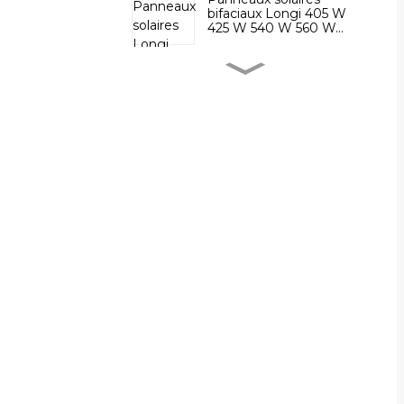
bifaciaux Longi 405 W
425 W 540 W 560 W...
Panneau solaire bifacial
Vertex Mono Trina
Panneaux solaires
canadiens de type n
Batterie lithium-ion
phosphate à décharge
profonde 48 V 30 Ah...
Batterie au lithium 72
volts 50 Ah 100 Ah pour
véhicules électriques...