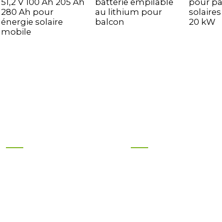
51,2 V 100 Ah 205 Ah
batterie empilable
pour p
280 Ah pour
au lithium pour
solaire
énergie solaire
balcon
20 kW
mobile
Produits
Information
Onduleur Solaire De
Téléphone : +86
Marque
18952751536
Panneau Solaire De
Courriel :
Marque
info@sunnisolar.com