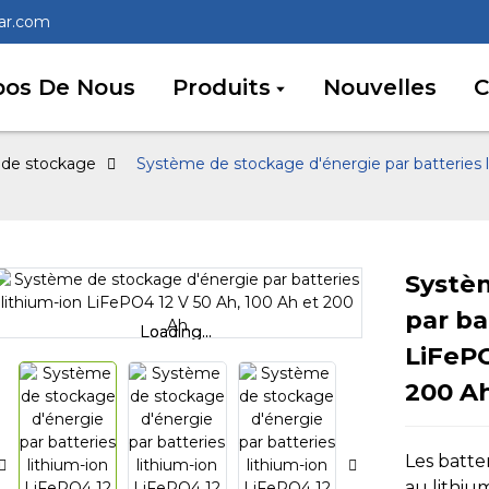
lar.com
pos De Nous
Produits
Nouvelles
C
m de stockage
Système de stockage d'énergie par batteries 
Systè
par ba
Loading...
Loading...
LiFePO
200 A
Les batte
au lithiu