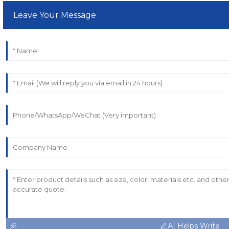
Leave Your Message
AI Helps Write