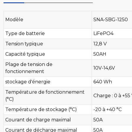
Modèle
SNA-SBG-1250
Type de batterie
LiFePO4
Tension typique
12,8 V
Capacité typique
50AH
Plage de tension de
10V-14,6V
fonctionnement
stockage d'énergie
640 Wh
Température de fonctionnement
Charge : 0 à +55 
(°C)
Température de stockage (°C)
-20 à +40 °C
Courant de charge maximal
50A
Courant de décharge maximal
50A