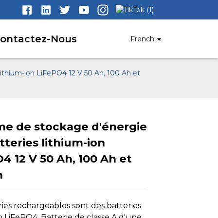
ontactez-Nous
French
lithium-ion LiFePO4 12 V 50 Ah, 100 Ah et
me de stockage d'énergie
tteries lithium-ion
Loading...
Loading...
Loading..
Loading..
4 12 V 50 Ah, 100 Ah et
h
ries rechargeables sont des batteries
m LiFePO4. Batterie de classe A d'une