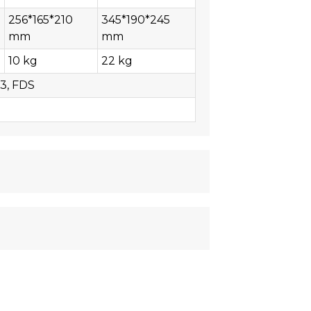
256*165*210
345*190*245
mm
mm
10 kg
22 kg
3, FDS