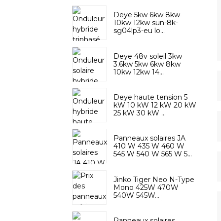
Deye 5kw 6kw 8kw
10kw 12kw sun-8k-
sg04lp3-eu lo...
Deye 48v soleil 3kw
3.6kw 5kw 6kw 8kw
10kw 12kw 14...
Deye haute tension 5
kW 10 kW 12 kW 20 kW
25 kW 30 kW ...
Panneaux solaires JA
410 W 435 W 460 W
545 W 540 W 565 W 5...
Jinko Tiger Neo N-Type
Mono 425W 470W
540W 545W...
Panneaux solaires