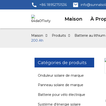
+86 18952751536
info@sunnalso
Maison
À Pro
Maison
Produits
Batterie au lithiu
200 Ah
Catégories de produits
Loading...
Loading...
Onduleur solaire de marque
Panneau solaire de marque
Batterie pour vélo électrique
Système d'énergie solaire