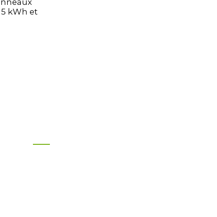
rack
anneaux
s 5 kWh et
Contactez-Nous
Pour toute question
concernant nos produits ou
nos tarifs, veuillez nous laisser
votre adresse e-mail et nous