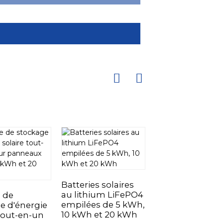
Batteries solaires
Batterie de
au lithium LiFePO4
stockage d'éner
e de
empilées de 5 kWh,
lithium-ion 48 
e d'énergie
10 kWh et 20 kWh
100 Ah montée 
 tout-en-un