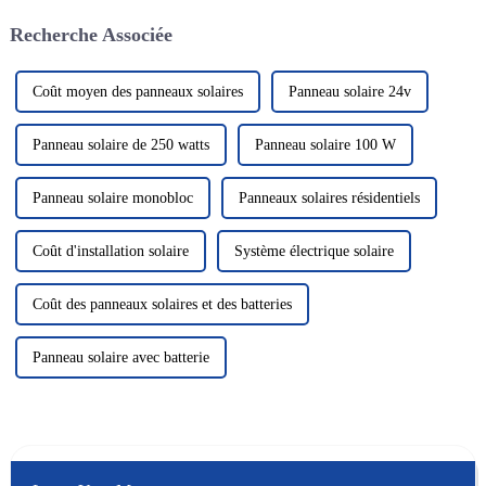
solution énergétique verte et
rayonnement solaire pour le
Recherche Associée
propre a attiré beaucoup
convertir en électricité, nous
d'attention. Dans le domaine de
fournissant ainsi...
la photo solaire...
Coût moyen des panneaux solaires
Panneau solaire 24v
Panneau solaire de 250 watts
Panneau solaire 100 W
Panneau solaire monobloc
Panneaux solaires résidentiels
Coût d'installation solaire
Système électrique solaire
Coût des panneaux solaires et des batteries
Panneau solaire avec batterie