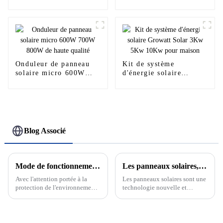
Deye 5kw 6kw 8kw
3kw 3.6kw 5kw 6kw
10kw 12kw sun-8k-
8kw 10kw 12kw 14kw
sg04lp3-eu 8kva
16kw prix monophasé
Onduleur de panneau
Kit de système
solaire micro 600W
d'énergie solaire
700W 800W de haute
Growatt Solar 3Kw
qualité
5Kw 10Kw pour maison
Blog Associé
Mode de fonctionnement sur réseau et hors réseau du système de production d'énergie solaire photovoltaïque
Les panneaux solaires, l'avenir des énergies renouvelables
Avec l'attention portée à la
Les panneaux solaires sont une
protection de l'environnement
technologie nouvelle et
et aux énergies renouvelables,
passionnante qui devient de
le système de production
plus en plus un élément clé de
d'énergie solaire
notre système énergétique.
photovoltaïque en tant que
Cette technologie utilise le