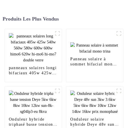
Produits Les Plus Vendus
Panneau solaire à
sommet bifacial mono
panneaux solaires longi
trina
bifaciaux 405w 425w
540w 560w 580w 600w
600w himo6 620w hi-
mo6 hi-mo7 double
verre
Onduleur hybride
Onduleur solaire
triphasé basse tension
hybride Deye 48v sun