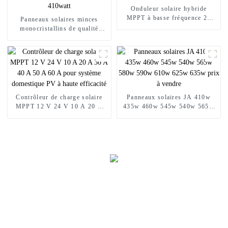
Onduleur solaire hybride
MPPT à basse fréquence 24
Panneaux solaires minces
volts 1 kW 1,5 kW 1,5 kva
monocristallins de qualité
supérieure Mono 48v 390w
400w 410watt
Contrôleur de charge solaire
Panneaux solaires JA 410w
MPPT 12 V 24 V 10 A 20 A
435w 460w 545w 540w 565w
30 A 40 A 50 A 60 A pour
580w 590w 610w 625w 635w
système domestique PV à haute
prix à vendre
efficacité