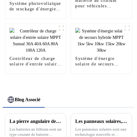
Batterie au lithium
Système photovoltaïque
pour véhicules
de stockage d'énergie à
électriques 72 volts 50
panneau solaire hybride
Ah 100 Ah
haute tension 30 kW 40
kW 50 kW
Contrôleur de charge
Système d'énergie
solaire d'entrée solaire
solaire de secours
MPPT Sunnal 30A 40A
hybride MPPT 1kw 5kw
60A 80A 100A 120A
10kw 15kw 20kw 30kw
Blog Associé
La pierre angulaire de la nouvelle énergie : découvrez le développement et le principe des batteries au lithium
Les panneaux solaires, l'avenir des énergies renouvelables
Les batteries au lithium sont un
Les panneaux solaires sont une
type courant de batterie
technologie nouvelle et