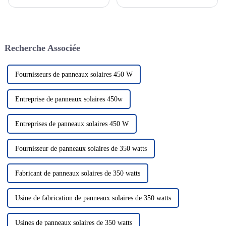
rechargeable dont la réaction
passionnante qui devient de
électrochimique est basée sur la
plus en plus un élément clé de
migration des ions lithium
notre système énergétique.
entre les électrodes positives et
Cette technologie utilise le
négatives. Les batteries au
rayonnement solaire pour le
Recherche Associée
lithium...
convertir en électricité, nous
fournissant ainsi...
Fournisseurs de panneaux solaires 450 W
Entreprise de panneaux solaires 450w
Entreprises de panneaux solaires 450 W
Fournisseur de panneaux solaires de 350 watts
Fabricant de panneaux solaires de 350 watts
Usine de fabrication de panneaux solaires de 350 watts
Usines de panneaux solaires de 350 watts