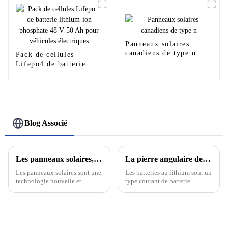
Panneaux solaires
canadiens de type n
Pack de cellules
Lifepo4 de batterie
lithium-ion phosphate
48 V 50 Ah pour
véhicules électriques
Blog Associé
Les panneaux solaires, l'avenir des énergies renouvelables
La pierre angulaire de la nouvelle énergie : découvrez le développement et le principe des batteries au lithium
Les panneaux solaires sont une
Les batteries au lithium sont un
technologie nouvelle et
type courant de batterie
passionnante qui devient de
rechargeable dont la réaction
plus en plus un élément clé de
électrochimique est basée sur la
notre système énergétique.
migration des ions lithium
Cette technologie utilise le
entre les électrodes positives et
rayonnement solaire pour le
négatives. Les batteries au