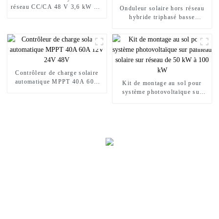
réseau CC/CA 48 V 3,6 kW 4,2
Onduleur solaire hors réseau
kW 6,2 kW
hybride triphasé basse
fréquence 20KW 30KW 50KW
80KW 100KW 200KW
Contrôleur de charge solaire
automatique MPPT 40A 60A
Kit de montage au sol pour
12V 24V 48V
système photovoltaïque sur
panneau solaire sur réseau de
50 kW à 100 kW