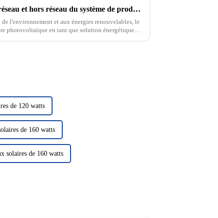
Mode de fonctionnement sur réseau et hors réseau du système de production d'énergie solaire photovoltaïque
n de l'environnement et aux énergies renouvelables, le
ire photovoltaïque en tant que solution énergétique
tention. Dans le domaine de la photo solaire...
res de 120 watts
olaires de 160 watts
x solaires de 160 watts