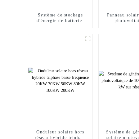
Système de stockage
Panneau solai
d'énergie de batteries
photovolta
lithium-ion Lifepo4 12V
transparent Su
50AH 100AH ​​200Ah
495w 500w 50
Onduleur solaire hors
Système de gé
réseau hybride triphasé
solaire photov