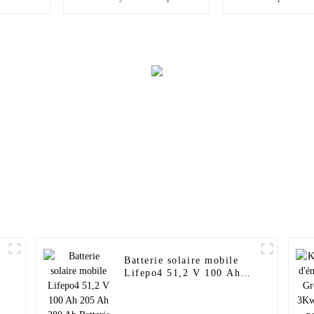
basse fréquence 20KW
de 100 kW et
30KW 50KW 80KW
sur rése
100KW 200KW
Batterie solaire mobile
0
Lifepo4 51,2 V 100 Ah
205 Ah 280 Ah Batterie
de stockage d'énergie
basse tension pour la