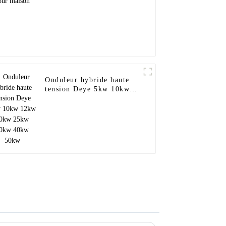
Onduleur hybride haute
tension Deye 5kw 10kw
12kw 20kw 25kw 30kw
40kw 50kw