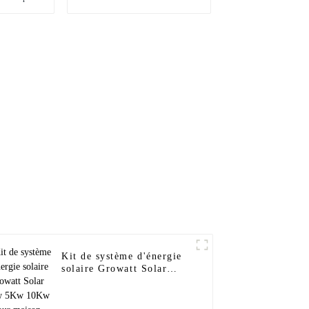
 150 kW
panneaux solaires
au
photovoltaïques de 500
kW à 1 MW sur réseau
Kit de système d'énergie
solaire Growatt Solar
3Kw 5Kw 10Kw pour
maison