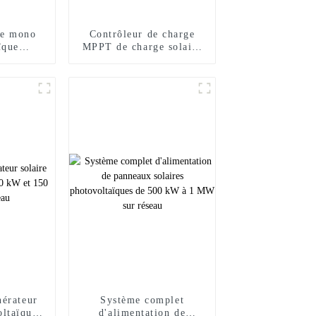
re mono
Contrôleur de charge
ïque
MPPT de charge solaire
nal 490w
2KW 3.2KW Onduleur
5w 510w
solaire à onde
sinusoïdale pure
nérateur
Système complet
oltaïque
d'alimentation de