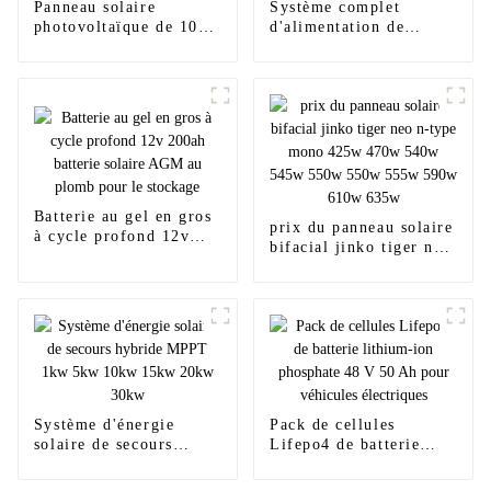
Panneau solaire
Système complet
photovoltaïque de 10
d'alimentation de
kW, 20 kW, 30 kW,
panneaux solaires
système complet
photovoltaïques de 500
d'énergie solaire sur
kW à 1 MW sur réseau
réseau
Batterie au gel en gros
prix du panneau solaire
à cycle profond 12v
bifacial jinko tiger neo
200ah batterie solaire
n-type mono 425w
AGM au plomb pour le
470w 540w 545w 550w
stockage
550w 555w 590w 610w
635w
Système d'énergie
Pack de cellules
solaire de secours
Lifepo4 de batterie
hybride MPPT 1kw 5kw
lithium-ion phosphate
10kw 15kw 20kw 30kw
48 V 50 Ah pour