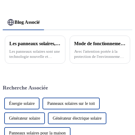
véhicules électriques
Blog Associé
Les panneaux solaires, l'avenir des énergies renouvelables
Mode de fonctionnement sur réseau et hors réseau du système de production d'énergie solaire photovoltaïque
Les panneaux solaires sont une
Avec l'attention portée à la
technologie nouvelle et
protection de l'environnement
passionnante qui devient de
et aux énergies renouvelables,
plus en plus un élément clé de
le système de production
notre système énergétique.
d'énergie solaire
Cette technologie utilise le
photovoltaïque en tant que
rayonnement solaire pour le
solution énergétique verte et
Recherche Associée
convertir en électricité, nous
propre a attiré beaucoup
fournissant ainsi...
d'attention. Dans le domaine de
la photo solaire...
Énergie solaire
Panneaux solaires sur le toit
Générateur solaire
Générateur électrique solaire
Panneaux solaires pour la maison