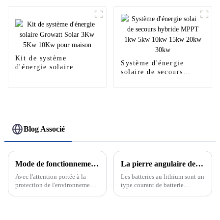
de stockage d'énergie
basse tension pour la
maison
Kit de système
Système d'énergie
d'énergie solaire
solaire de secours
Growatt Solar 3Kw
hybride MPPT 1kw 5kw
5Kw 10Kw pour maison
10kw 15kw 20kw 30kw
Blog Associé
Mode de fonctionnement sur réseau et hors réseau du système de production d'énergie solaire photovoltaïque
La pierre angulaire de la nouvelle énergie : découvrez le développement et le principe des batteries au lithium
Avec l'attention portée à la
Les batteries au lithium sont un
protection de l'environnement
type courant de batterie
et aux énergies renouvelables,
rechargeable dont la réaction
le système de production
électrochimique est basée sur la
d'énergie solaire
migration des ions lithium
photovoltaïque en tant que
entre les électrodes positives et