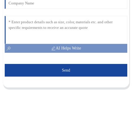
AI Helps Write
Send