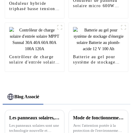
Onduleur de panneau
Onduleur hybride
solaire micro 600W
triphasé basse tension
700W 800W de haute
Deye 5kw 6kw 8kw
qualité
10kw 12kw sun-8k-
sg04lp3-eu 8kva
Contrôleur de charge
Batterie au gel pour
solaire d'entrée solaire
système de stockage
MPPT Sunnal 30A 40A
d'énergie solaire
60A 80A 100A 120A
Batterie au plomb-acide
12 V 100 Ah
Blog Associé
Les panneaux solaires, l'avenir des énergies renouvelables
Mode de fonctionnement sur réseau et hors réseau du système de production d'énergie solaire photovoltaïque
Les panneaux solaires sont une
Avec l'attention portée à la
technologie nouvelle et
protection de l'environnement