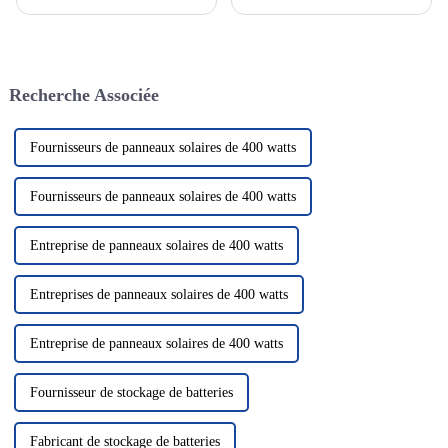
passionnante qui devient de
et aux énergies renouvelables,
plus en plus un élément clé de
le système de production
notre système énergétique.
d'énergie solaire
Cette technologie utilise le
photovoltaïque en tant que
rayonnement solaire pour le
solution énergétique verte et
Recherche Associée
convertir en électricité, nous
propre a attiré beaucoup
fournissant ainsi...
d'attention. Dans le domaine de
la photo solaire...
Fournisseurs de panneaux solaires de 400 watts
Fournisseurs de panneaux solaires de 400 watts
Entreprise de panneaux solaires de 400 watts
Entreprises de panneaux solaires de 400 watts
Entreprise de panneaux solaires de 400 watts
Fournisseur de stockage de batteries
Fabricant de stockage de batteries