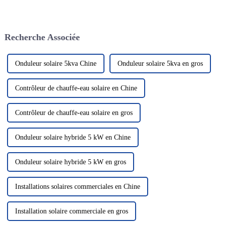
plus en plus un élément clé de
électrochimique est basée sur la
notre système énergétique.
migration des ions lithium
Cette technologie utilise le
entre les électrodes positives et
rayonnement solaire pour le
négatives. Les batteries au
Recherche Associée
convertir en électricité, nous
lithium...
fournissant ainsi...
Onduleur solaire 5kva Chine
Onduleur solaire 5kva en gros
Contrôleur de chauffe-eau solaire en Chine
Contrôleur de chauffe-eau solaire en gros
Onduleur solaire hybride 5 kW en Chine
Onduleur solaire hybride 5 kW en gros
Installations solaires commerciales en Chine
Installation solaire commerciale en gros