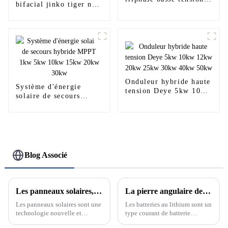
bifacial jinko tiger neo
Deye 5kw 6kw 8kw
n-type mono 425w
10kw 12kw sun-8k-
470w 540w 545w 550w
sg04lp3-eu 8kva
550w 555w 590w 610w
635w
Onduleur hybride haute
Système d'énergie
tension Deye 5kw 10kw
solaire de secours
12kw 20kw 25kw 30kw
hybride MPPT 1kw 5kw
40kw 50kw
10kw 15kw 20kw 30kw
Blog Associé
Les panneaux solaires, l'avenir des énergies renouvelables
La pierre angulaire de la nouvelle énergie : découvrez le développement et le principe des batteries au lithium
Les panneaux solaires sont une
Les batteries au lithium sont un
technologie nouvelle et
type courant de batterie
passionnante qui devient de
rechargeable dont la réaction