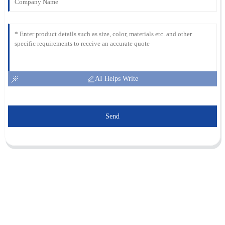
AI Helps Write
Send