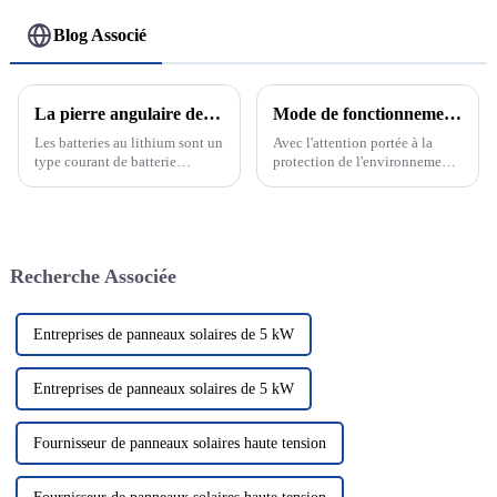
Blog Associé
La pierre angulaire de la nouvelle énergie : découvrez le développement et le principe des batteries au lithium
Mode de fonctionnement sur réseau et hors réseau du système de production d'énergie solaire photovoltaïque
Les batteries au lithium sont un
Avec l'attention portée à la
type courant de batterie
protection de l'environnement
rechargeable dont la réaction
et aux énergies renouvelables,
électrochimique est basée sur la
le système de production
migration des ions lithium
d'énergie solaire
entre les électrodes positives et
photovoltaïque en tant que
négatives. Les batteries au
solution énergétique verte et
Recherche Associée
lithium...
propre a attiré beaucoup
d'attention. Dans le domaine de
la photo solaire...
Entreprises de panneaux solaires de 5 kW
Entreprises de panneaux solaires de 5 kW
Fournisseur de panneaux solaires haute tension