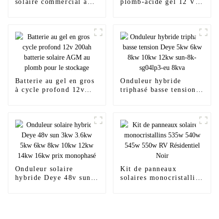
solaire commercial au
plomb-acide gel 12 V
sol de 500 kW, 600 kW,
150 Ah neuve de 3 ans
1 Mw, 2,5 Mw
Batterie au gel en gros
Onduleur hybride
à cycle profond 12v
triphasé basse tension
200ah batterie solaire
Deye 5kw 6kw 8kw
AGM au plomb pour le
10kw 12kw sun-8k-
stockage
sg04lp3-eu 8kva
Onduleur solaire
Kit de panneaux
hybride Deye 48v sun
solaires monocristallins
3kw 3.6kw 5kw 6kw
535w 540w 545w 550w
8kw 10kw 12kw 14kw
RV ​​Résidentiel Noir
16kw prix monophasé