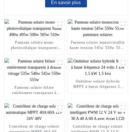
En savoir plus
Panneau solaire mono
Panneau solaire monocristallin
photovoltaïque transparent
haute tension 545w 550w 555w
Sunal 490w 495w 500w 505w
panneaux solaires
510w
Onduleur solaire hybride
MPPT à basse fréquence 24
Panneau solaire biface
volts 1 kW 1,5 kW 1,5 kva
entièrement transparent à
double vitrage 535w 540w
545w 550w 555w
Contrôleur de charge solaire
Contrôleur de charge solaire
automatique MPPT 40A 60A
intelligent PWM 12 V 24 V 48