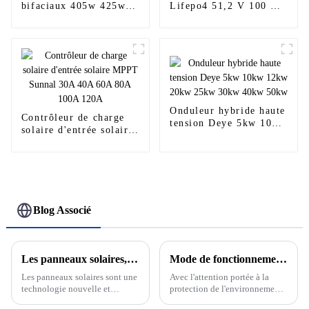
bifaciaux 405w 425w
Lifepo4 51,2 V 100 Ah
540w 560w 580w 600w
205 Ah 280 Ah Batterie
600w himo6 620w hi-
de stockage d'énergie
mo6 hi-mo7 double
basse tension pour la
verre
maison
Onduleur hybride haute
Contrôleur de charge
tension Deye 5kw 10kw
solaire d'entrée solaire
12kw 20kw 25kw 30kw
MPPT Sunnal 30A 40A
40kw 50kw
60A 80A 100A 120A
Blog Associé
Les panneaux solaires, l'avenir des énergies renouvelables
Mode de fonctionnement sur réseau et hors réseau du système de production d'énergie solaire photovoltaïque
Les panneaux solaires sont une
Avec l'attention portée à la
technologie nouvelle et
protection de l'environnement
passionnante qui devient de
et aux énergies renouvelables,