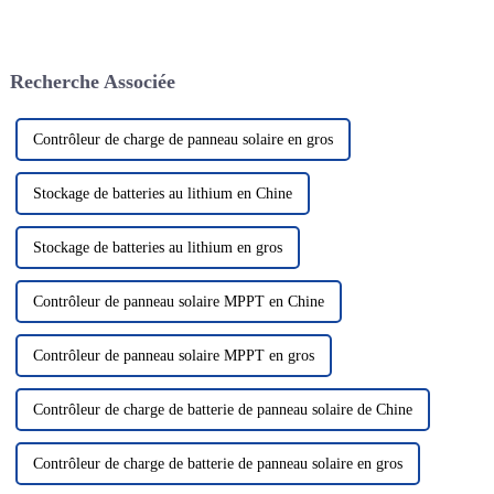
plus en plus un élément clé de
le système de production
notre système énergétique.
d'énergie solaire
Cette technologie utilise le
photovoltaïque en tant que
rayonnement solaire pour le
solution énergétique verte et
Recherche Associée
convertir en électricité, nous
propre a attiré beaucoup
fournissant ainsi...
d'attention. Dans le domaine de
la photo solaire...
Contrôleur de charge de panneau solaire en gros
Stockage de batteries au lithium en Chine
Stockage de batteries au lithium en gros
Contrôleur de panneau solaire MPPT en Chine
Contrôleur de panneau solaire MPPT en gros
Contrôleur de charge de batterie de panneau solaire de Chine
Contrôleur de charge de batterie de panneau solaire en gros