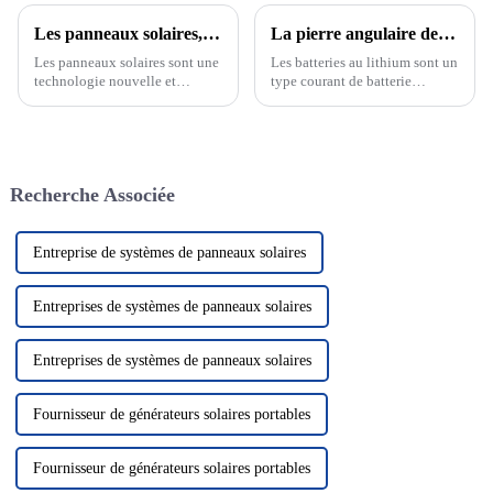
Les panneaux solaires, l'avenir des énergies renouvelables
La pierre angulaire de la nouvelle énergie : découvrez le développement et le principe des batteries au lithium
Les panneaux solaires sont une
Les batteries au lithium sont un
technologie nouvelle et
type courant de batterie
passionnante qui devient de
rechargeable dont la réaction
plus en plus un élément clé de
électrochimique est basée sur la
notre système énergétique.
migration des ions lithium
Cette technologie utilise le
entre les électrodes positives et
rayonnement solaire pour le
négatives. Les batteries au
Recherche Associée
convertir en électricité, nous
lithium...
fournissant ainsi...
Entreprise de systèmes de panneaux solaires
Entreprises de systèmes de panneaux solaires
Entreprises de systèmes de panneaux solaires
Fournisseur de générateurs solaires portables
Fournisseur de générateurs solaires portables