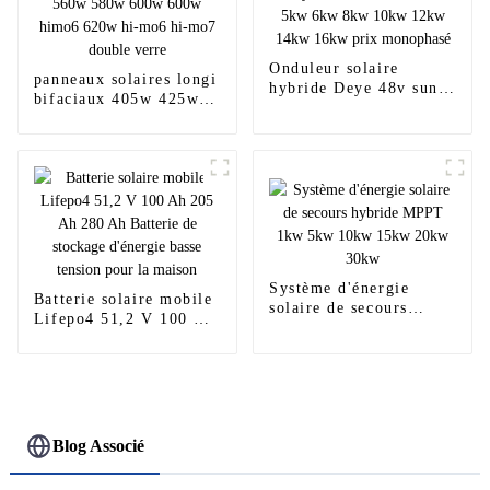
Onduleur solaire
panneaux solaires longi
hybride Deye 48v sun
bifaciaux 405w 425w
3kw 3.6kw 5kw 6kw
540w 560w 580w 600w
8kw 10kw 12kw 14kw
600w himo6 620w hi-
16kw prix monophasé
mo6 hi-mo7 double
verre
Système d'énergie
Batterie solaire mobile
solaire de secours
Lifepo4 51,2 V 100 Ah
hybride MPPT 1kw 5kw
205 Ah 280 Ah Batterie
10kw 15kw 20kw 30kw
de stockage d'énergie
basse tension pour la
maison
Blog Associé