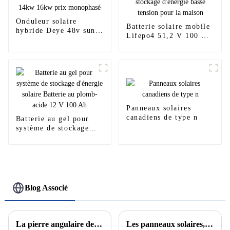
Onduleur solaire
Batterie solaire mobile
hybride Deye 48v sun
Lifepo4 51,2 V 100 Ah
3kw 3.6kw 5kw 6kw
205 Ah 280 Ah Batterie
8kw 10kw 12kw 14kw
de stockage d'énergie
16kw prix monophasé
basse tension pour la
maison
Panneaux solaires
canadiens de type n
Batterie au gel pour
système de stockage
d'énergie solaire
Batterie au plomb-acide
12 V 100 Ah
Blog Associé
La pierre angulaire de la nouvelle énergie : découvrez le développement et le principe des batteries au lithium
Les panneaux solaires, l'avenir des énergies renouvelables