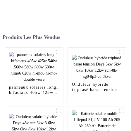
Produits Les Plus Vendus
Onduleur hybride
panneaux solaires longi
triphasé basse tension
bifaciaux 405w 425w
Deye 5kw 6kw 8kw
540w 560w 580w 600w
10kw 12kw sun-8k-
600w himo6 620w hi-
sg04lp3-eu 8kva
mo6 hi-mo7 double
verre