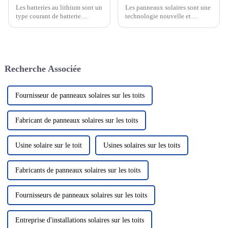
Les batteries au lithium sont un
Les panneaux solaires sont une
type courant de batterie
technologie nouvelle et
rechargeable dont la réaction
passionnante qui devient de
électrochimique est basée sur la
plus en plus un élément clé de
migration des ions lithium
notre système énergétique.
entre les électrodes positives et
Cette technologie utilise le
négatives. Les batteries au
rayonnement solaire pour le
Recherche Associée
lithium...
convertir en électricité, nous
fournissant ainsi...
Fournisseur de panneaux solaires sur les toits
Fabricant de panneaux solaires sur les toits
Usine solaire sur le toit
Usines solaires sur les toits
Fabricants de panneaux solaires sur les toits
Fournisseurs de panneaux solaires sur les toits
Entreprise d'installations solaires sur les toits