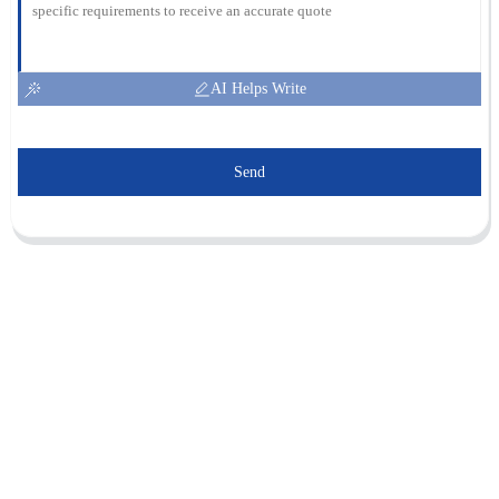
AI Helps Write
Send
Sunnal compte plus de 15 ingénieurs
professionnels dans un puissant
département de R&D et 30 employés de