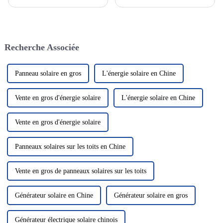
passionnante qui devient de
rechargeable dont la réaction
plus en plus un élément clé de
électrochimique est basée sur la
notre système énergétique.
migration des ions lithium
Cette technologie utilise le
entre les électrodes positives et
rayonnement solaire pour le
négatives. Les batteries au
Recherche Associée
convertir en électricité, nous
lithium...
fournissant ainsi...
Panneau solaire en gros
L'énergie solaire en Chine
Vente en gros d'énergie solaire
L'énergie solaire en Chine
Vente en gros d'énergie solaire
Panneaux solaires sur les toits en Chine
Vente en gros de panneaux solaires sur les toits
Générateur solaire en Chine
Générateur solaire en gros
Générateur électrique solaire chinois