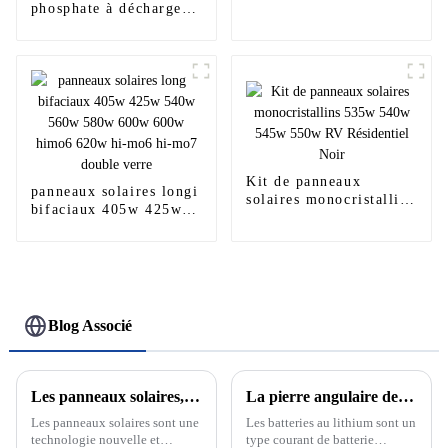
électriques 72 volts 50
phosphate à décharge
Ah 100 Ah
profonde 48 V 30 Ah
pour vélo électrique,
pack de cellules
Lifepo4
Kit de panneaux
panneaux solaires longi
solaires monocristallins
bifaciaux 405w 425w
535w 540w 545w 550w
540w 560w 580w 600w
RV ​​Résidentiel Noir
600w himo6 620w hi-
mo6 hi-mo7 double
verre
Blog Associé
Les panneaux solaires, l'avenir des énergies renouvelables
La pierre angulaire de la nouvelle énergie : découvrez le développement et le principe des batteries au lithium
Les panneaux solaires sont une
Les batteries au lithium sont un
technologie nouvelle et
type courant de batterie