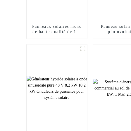
Panneaux solaires mono
Panneau solai
de haute qualité de 182
photovolta
mm 445 W, 450 W, 455
transparent Su
W, 460 W
495w 500w 50