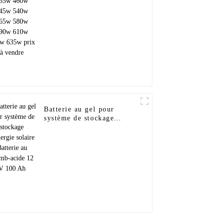
540w 565w 580w 590w
610w 625w 635w prix à
vendre
Batterie au gel pour
système de stockage
d'énergie solaire Batterie
au plomb-acide 12 V 100
Ah