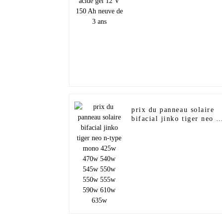
Ah neuve de 3 ans
prix du panneau solaire
bifacial jinko tiger neo n
type mono 425w 470w
540w 545w 550w 550w
555w 590w 610w 635w