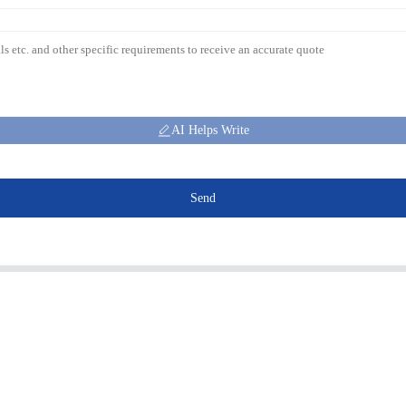
AI Helps Write
Send
Produits
Information