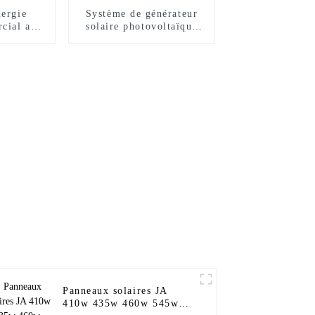
nergie
Système de générateur
rcial au
solaire photovoltaïque
 600 kW,
de 100 kW et 150 kW
 Mw
sur réseau
Panneaux solaires JA
410w 435w 460w 545w