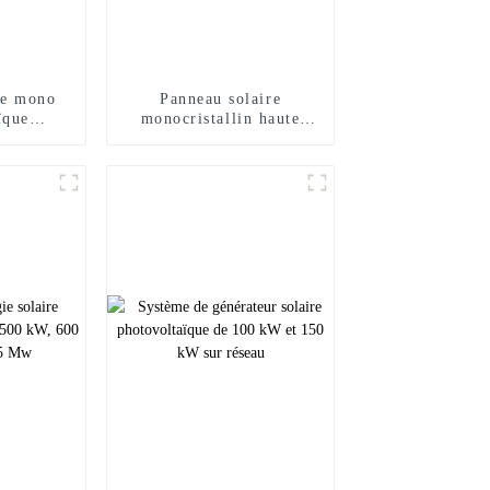
re mono
Panneau solaire
ïque
monocristallin haute
nal 490w
tension 545w 550w 555w
5w 510w
panneaux solaires