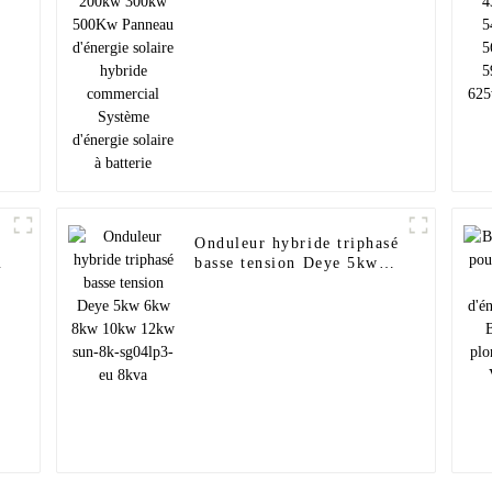
500Kw Panneau d'énergie
solaire hybride
commercial Système
d'énergie solaire à
batterie
Onduleur hybride triphasé
-
basse tension Deye 5kw
6kw 8kw 10kw 12kw sun-
8k-sg04lp3-eu 8kva