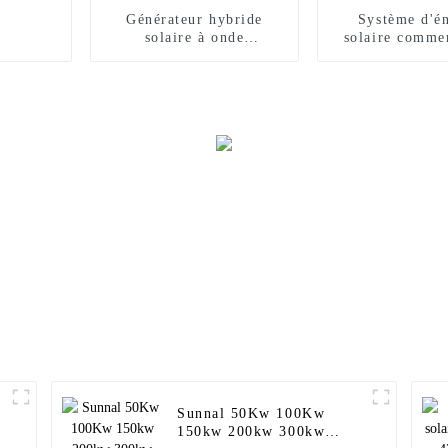
Générateur hybride
Système d'é
solaire à onde
solaire comme
sinusoïdale pure 48 V
sol de 500 kW,
8,2 kW 10,2 kW
1 Mw, 2,5
Onduleurs de puissance
pour système solaire
Sunnal 50Kw 100Kw
0
150kw 200kw 300kw