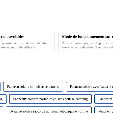
s renouvelables
t passionnante qui devient de plus
Avec l'attention portée à la protectio
ette technologie utilise le
système de production d'énergie sola
us fournissant ainsi...
verte et propre a attiré beaucoup d'at
Panneau solaire chinois avec batterie
Panneau solaire avec batterie 
ng
Panneaux solaires portables en gros pour le camping
Panneaux s
Système solaire raccordé au réseau électrique en Chine
Vente en g