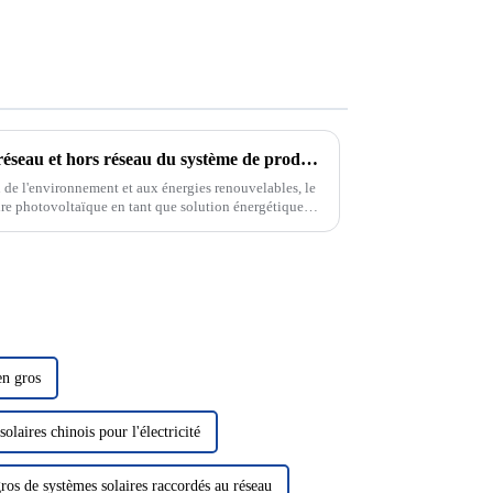
Mode de fonctionnement sur réseau et hors réseau du système de production d'énergie solaire photovoltaïque
n de l'environnement et aux énergies renouvelables, le
ire photovoltaïque en tant que solution énergétique
tention. Dans le domaine de la photo solaire...
en gros
olaires chinois pour l'électricité
ros de systèmes solaires raccordés au réseau