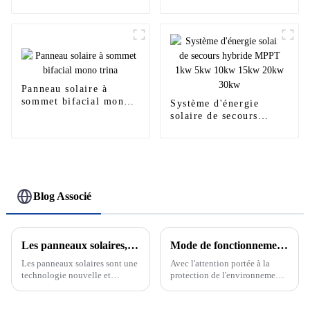
500Kw Panneau
250Ah Prix de gros
d'énergie solaire
pour la maison
hybride commercial
Système d'énergie
solaire à batterie
Panneau solaire à
sommet bifacial mono
Système d'énergie
trina
solaire de secours
hybride MPPT 1kw 5kw
10kw 15kw 20kw 30kw
Blog Associé
Les panneaux solaires, l'avenir des énergies renouvelables
Mode de fonctionnement sur réseau et hors réseau du système de production d'énergie solaire photovoltaïque
Les panneaux solaires sont une
Avec l'attention portée à la
technologie nouvelle et
protection de l'environnement
passionnante qui devient de
et aux énergies renouvelables,
plus en plus un élément clé de
le système de production