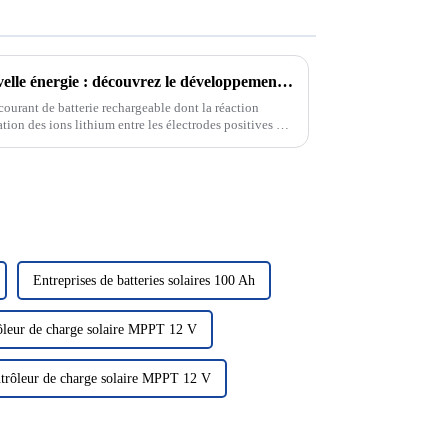
La pierre angulaire de la nouvelle énergie : découvrez le développement et le principe des batteries au lithium
courant de batterie rechargeable dont la réaction
tion des ions lithium entre les électrodes positives et
Entreprises de batteries solaires 100 Ah
ôleur de charge solaire MPPT 12 V
ntrôleur de charge solaire MPPT 12 V