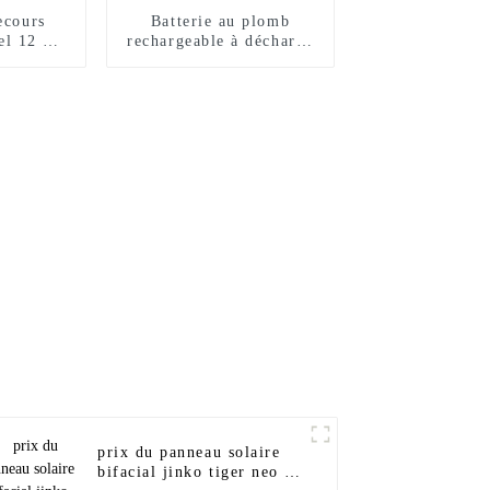
ecours
Batterie au plomb
el 12 V
rechargeable à décharge
de 3 ans
profonde Sunnal 12V
250Ah Prix de gros pour
la maison
prix du panneau solaire
bifacial jinko tiger neo n-