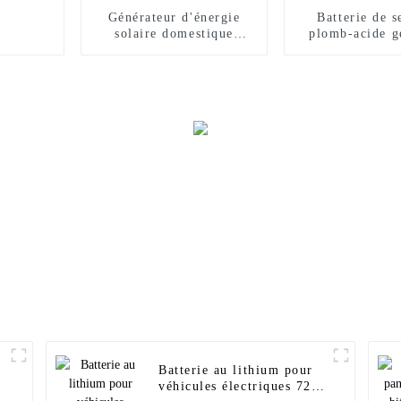
Générateur d'énergie
Batterie de s
solaire domestique
plomb-acide g
Sunnal 10 kW 15 kW
150 Ah neuve 
20 kW 25 kW 30 kW
avec panneau et système
hors réseau
Batterie au lithium pour
véhicules électriques 72