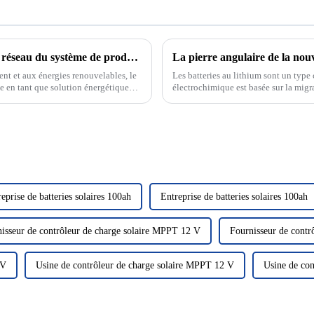
Mode de fonctionnement sur réseau et hors réseau du système de production d'énergie solaire photovoltaïque
ent et aux énergies renouvelables, le
Les batteries au lithium sont un type 
e en tant que solution énergétique
électrochimique est basée sur la migra
omaine de la photo solaire...
négatives. Les batteries au lithium...
eprise de batteries solaires 100ah
Entreprise de batteries solaires 100ah
isseur de contrôleur de charge solaire MPPT 12 V
Fournisseur de contr
 V
Usine de contrôleur de charge solaire MPPT 12 V
Usine de co