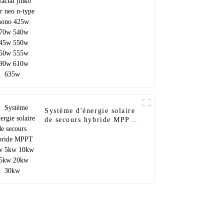
type mono 425w 470w
540w 545w 550w 550w
555w 590w 610w 635w
Système d'énergie solaire
de secours hybride MPPT
1kw 5kw 10kw 15kw
20kw 30kw