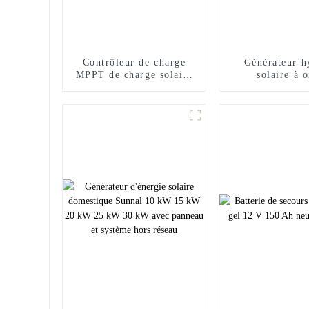
Contrôleur de charge
Générateur h
MPPT de charge solaire
solaire à 
2KW 3.2KW Onduleur
sinusoïdale pu
solaire à onde
8,2 kW 10,
sinusoïdale pure
Onduleurs de p
pour système 