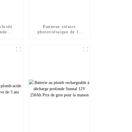
ybride
Panneau solaire
onde
photovoltaïque de 10
re 48 V
kW, 20 kW, 30 kW,
2 kW
système complet
uissance
d'énergie solaire sur
solaire
réseau