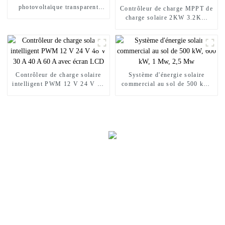
photovoltaïque transparent
Contrôleur de charge MPPT de
Sunal 490w 495w 500w 505w
charge solaire 2KW 3.2KW
510w
Onduleur solaire à onde
sinusoïdale pure
Contrôleur de charge solaire
Système d'énergie solaire
intelligent PWM 12 V 24 V 48
commercial au sol de 500 kW,
V 30 A 40 A 60 A avec écran
600 kW, 1 Mw, 2,5 Mw
LCD