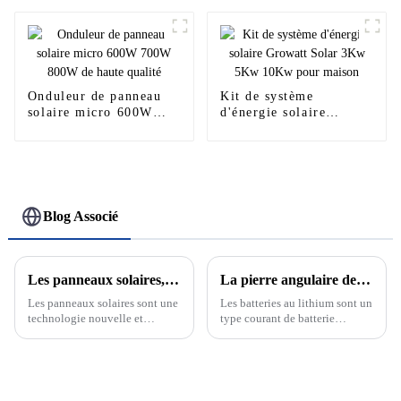
de stockage d'énergie
basse tension pour la
maison
Onduleur de panneau
Kit de système
solaire micro 600W
d'énergie solaire
700W 800W de haute
Growatt Solar 3Kw
qualité
5Kw 10Kw pour maison
Blog Associé
Les panneaux solaires, l'avenir des énergies renouvelables
La pierre angulaire de la nouvelle énergie : découvrez le développement et le principe des batteries au lithium
Les panneaux solaires sont une
Les batteries au lithium sont un
technologie nouvelle et
type courant de batterie
passionnante qui devient de
rechargeable dont la réaction
plus en plus un élément clé de
électrochimique est basée sur la
notre système énergétique.
migration des ions lithium
Cette technologie utilise le
entre les électrodes positives et
rayonnement solaire pour le
négatives. Les batteries au