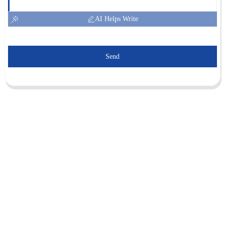
AI Helps Write
Send
Sunnal compte plus de 15 ingénieurs
professionnels dans un puissant
département de R&D et 30 employés de
vente sur les marchés étrangers pour