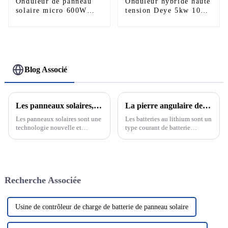
Onduleur de panneau
Onduleur hybride haute
solaire micro 600W
tension Deye 5kw 10kw
700W 800W de haute
12kw 20kw 25kw 30kw
qualité
40kw 50kw
Blog Associé
Les panneaux solaires, l'avenir des énergies renouvelables
La pierre angulaire de la nouvelle énergie : découvrez le développement et le principe des batteries au lithium
Les panneaux solaires sont une
Les batteries au lithium sont un
technologie nouvelle et
type courant de batterie
passionnante qui devient de
rechargeable dont la réaction
plus en plus un élément clé de
électrochimique est basée sur la
notre système énergétique.
migration des ions lithium
Cette technologie utilise le
entre les électrodes positives et
rayonnement solaire pour le
négatives. Les batteries au
Recherche Associée
convertir en électricité, nous
lithium...
fournissant ainsi...
Usine de contrôleur de charge de batterie de panneau solaire