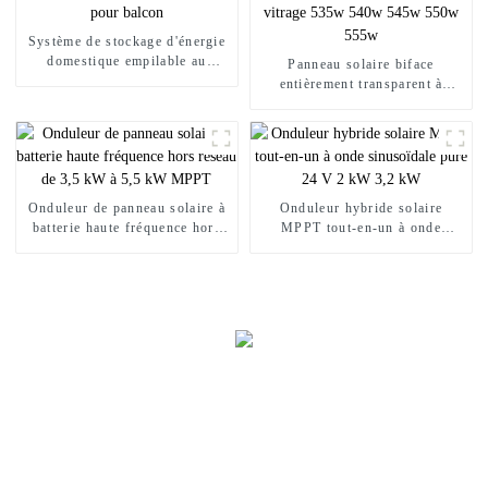
Système de stockage d'énergie
domestique empilable au
Panneau solaire biface
lithium pour balcon
entièrement transparent à
double vitrage 535w 540w
545w 550w 555w
Onduleur de panneau solaire à
Onduleur hybride solaire
batterie haute fréquence hors
MPPT tout-en-un à onde
réseau de 3,5 kW à 5,5 kW
sinusoïdale pure 24 V 2 kW
MPPT
3,2 kW