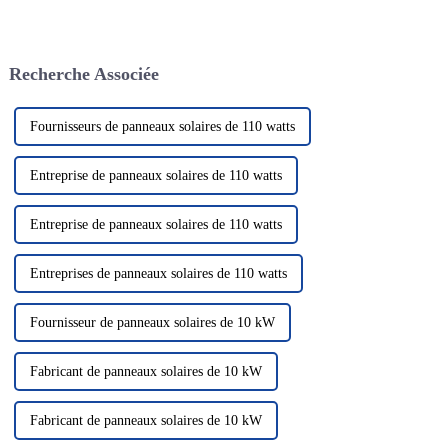
électrochimique est basée sur la
le système de production
migration des ions lithium
d'énergie solaire
entre les électrodes positives et
photovoltaïque en tant que
négatives. Les batteries au
solution énergétique verte et
Recherche Associée
lithium...
propre a attiré beaucoup
d'attention. Dans le domaine de
la photo solaire...
Fournisseurs de panneaux solaires de 110 watts
Entreprise de panneaux solaires de 110 watts
Entreprise de panneaux solaires de 110 watts
Entreprises de panneaux solaires de 110 watts
Fournisseur de panneaux solaires de 10 kW
Fabricant de panneaux solaires de 10 kW
Fabricant de panneaux solaires de 10 kW