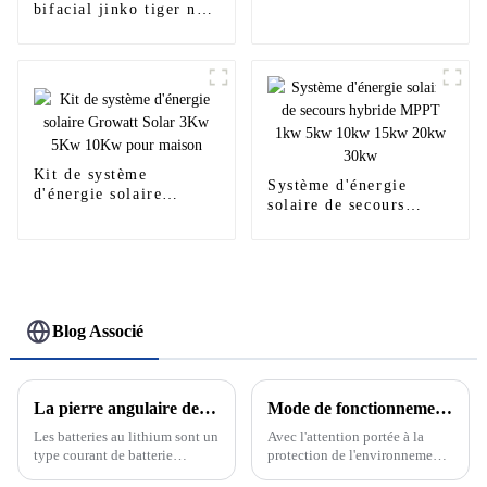
bifacial jinko tiger neo
n-type mono 425w
470w 540w 545w 550w
550w 555w 590w 610w
635w
Kit de système
Système d'énergie
d'énergie solaire
solaire de secours
Growatt Solar 3Kw
hybride MPPT 1kw 5kw
5Kw 10Kw pour maison
10kw 15kw 20kw 30kw
Blog Associé
La pierre angulaire de la nouvelle énergie : découvrez le développement et le principe des batteries au lithium
Mode de fonctionnement sur réseau et hors réseau du système de production d'énergie solaire photovoltaïque
Les batteries au lithium sont un
Avec l'attention portée à la
type courant de batterie
protection de l'environnement
rechargeable dont la réaction
et aux énergies renouvelables,